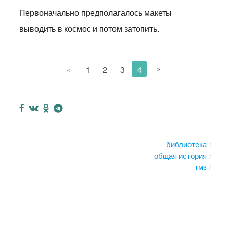
Первоначально предполагалось макеты
выводить в космос и потом затопить.
»
«
1
2
3
4
библиотека
общая история
тмз