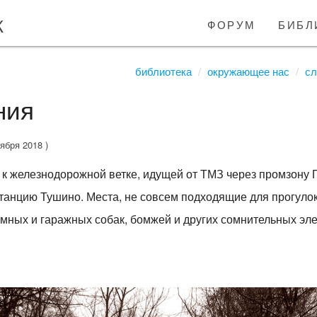
к
форум
библ
библиотека
окружающее нас
сл
ния
оября 2018 )
к железнодорожной ветке, идущей от ТМЗ через промзону 
анцию Тушино. Места, не совсем подходящие для прогулок. 
омных и гаражных собак, бомжей и других сомнительных эл