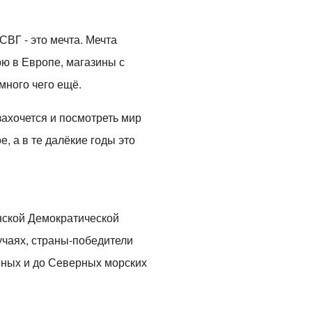
ГСВГ - это мечта. Мечта
рю в Европе, магазины с
 много чего ещё.
 захочется и посмотреть мир
, а в те далёкие годы это
анской Демократической
учаях, страны-победители
мных и до Северных морских