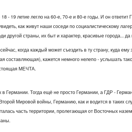
8 - 19 летие легло на 60-е, 70-е и 80-е годы. И он ответит 
видеть, как живут наши соседи по социалистическому лаге
ди другой страны, их быт и характер, красивые города... да
 сейчас, когда каждый может съездить в ту страну, куда ему
я составляющая), кажется немного нелепо - услышать такое
астоящая МЕЧТА.
к в Германии. Тогда ещё не просто Германии, а ГДР - Герм
Второй Мировой войны, Германию, как и водится в таких сл
сталась часть территории, пролегающая от Восточных назе
раны.