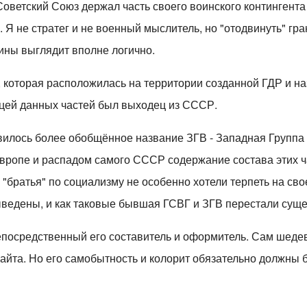
оветский Союз держал часть своего воинского контингента 
 Я не стратег и не военный мыслитель, но "отодвинуть" гр
ины выглядит вполне логично.
, которая расположилась на территории созданной ГДР и н
цей данных частей был выходец из СССР.
оявилось более обобщённое название ЗГВ - Западная Группа
вропе и распадом самого СССР содержание состава этих ч
 "братья" по социализму не особенно хотели терпеть на св
ведены, и как таковые бывшая ГСВГ и ЗГВ перестали суще
непосредственный его составитель и оформитель. Сам шеде
айта. Но его самобытность и колорит обязательно должны 