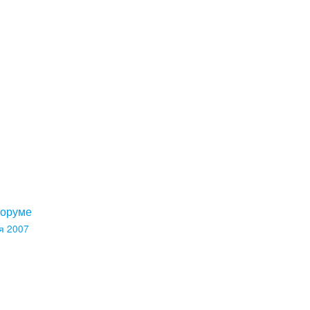
форуме
я 2007