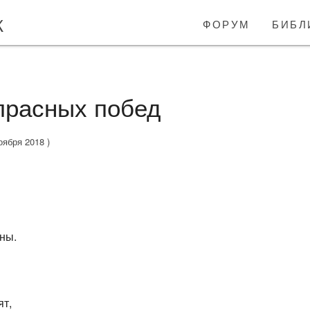
к
форум
библ
прасных побед
оября 2018 )
ны.
ят,