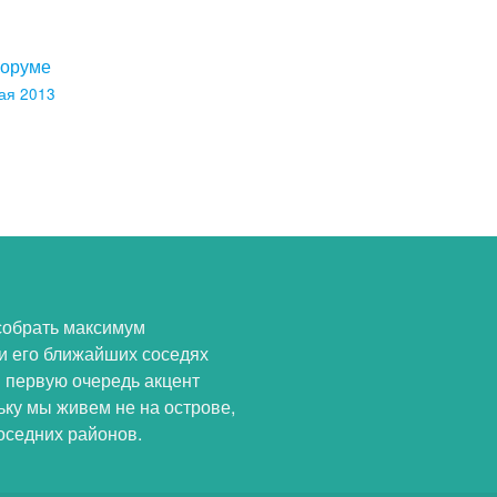
форуме
ая 2013
собрать максимум
и его ближайших соседях
В первую очередь акцент
ьку мы живем не на острове,
оседних районов.