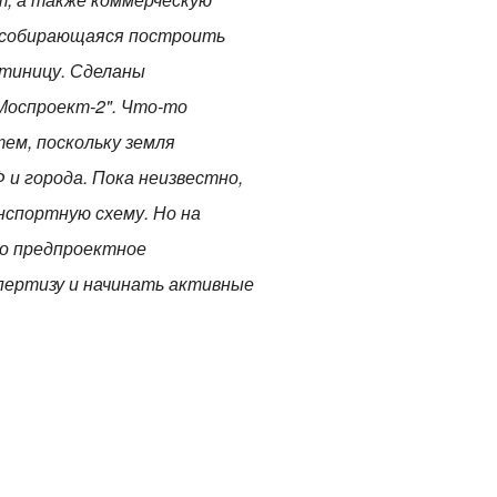
, собирающаяся построить
стиницу. Сделаны
Моспроект-2". Что-то
тем, поскольку земля
и города. Пока неизвестно,
нспортную схему. Но на
но предпроектное
пертизу и начинать активные