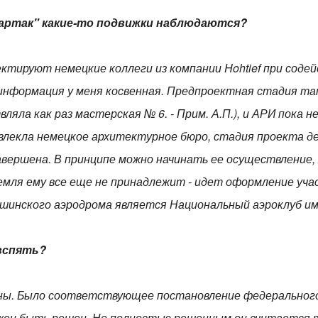
партак" какие-то подвижки наблюдаются?
оектируют немецкие коллеги из компании Hohtief при сод
информация у меня косвенная. Предпроектная стадия та
ляла как раз мастерская № 6. - Прим. А.П.), и АРИ пока н
ивлекла немецкое архитектурное бюро, стадия проекта де
завершена. В принципе можно начинать ее осуществление,
мля ему все еще не принадлежит - идет оформление учас
шинского аэродрома является Национальный аэроклуб им
 вспять?
ены. Было соответствующее постановление федерального
жен быть решен. Но полностью решенным он считается т