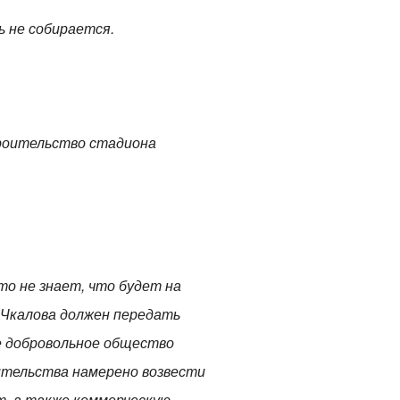
ь не собирается.
троительство стадиона
то не знает, что будет на
 Чкалова должен передать
ое добровольное общество
ительства намерено возвести
т, а также коммерческую