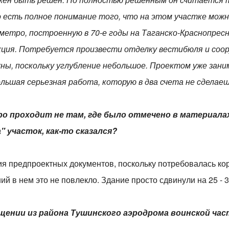
о есть полное понимание того, что на этом участке можн
етро, построенную в 70-е годы на Таганско-Краснопресн
кция. Потребуется произвести отделку вестибюля и соо
ужны, поскольку углубление небольшое. Проектом уже за
льшая серьезная работа, которую в два счета не сделаеш
ро проходит не там, где было отмечено в материалах 
 участок, как-то сказался?
ния предпроектных документов, поскольку потребовалась ко
ний в нем это не повлекло. Здание просто сдвинули на 25 - 
ещении из района Тушинского аэродрома воинской ча