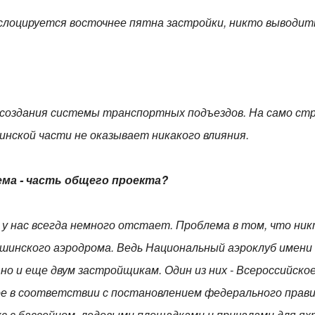
ислоцируется восточнее пятна застройки, никто выводит
я создания системы транспортных подъездов. На само с
инской части не оказывает никакого влияния.
ема - часть общего проекта?
е у нас всегда немного отстает. Проблема в том, что ник
шинского аэродрома. Ведь Национальный аэроклуб имени
 но и еще двум застройщикам. Один из них - Всероссийск
ое в соответствии с постановлением федерального прав
 с бассейном, ледовыми площадками и причалами для ях