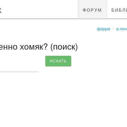
к
форум
библ
форум
а по
енно хомяк? (поиск)
ИСКАТЬ