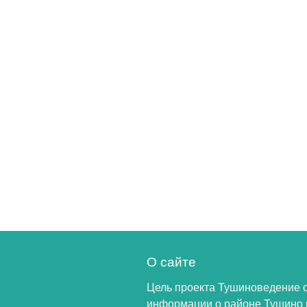
О сайте
Цель проекта Тушиноведение 
информации о районе Тушино 