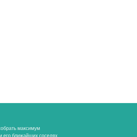
собрать максимум
и его ближайших соседях