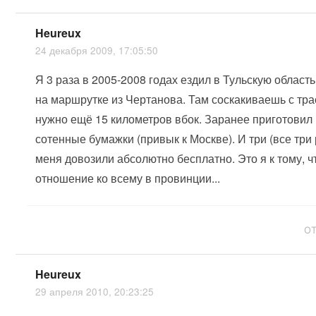
Heureux
24 декабря 2009, 17:05:50
Я 3 раза в 2005-2008 годах ездил в Тульскую область
на маршрутке из Чертанова. Там соскакиваешь с тра
нужно ещё 15 километров вбок. Заранее приготовил
сотенные бумажки (привык к Москве). И три (все три р
меня довозили абсолютно бесплатно. Это я к тому, ч
отношение ко всему в провинции...
О
Heureux
29 апреля 2010, 20:23:25