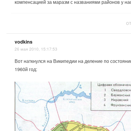
компенсацией за маразм с названиями районов у на
О
vodkins
26 мая 2010, 15:17:53
Вот наткнулся на Википедии на деление по состояни
1960й год: