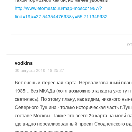
http://www.etomesto.ru/map-mosco1957/?
find=1&x=37.5435447693&y=55.711349932
О
vodkins
30 августа 2010, 19:25:27
Вот очень интересная карта. Нереализованный пла
1935г., без МКАДа (хотя возможно эта карта уже тут г
светилась). По этому плану, как видим, никакого ны
Северного Тушина - только историческая часть г.Туш
составе Москвы. Также это всего 2я карта на моей п
где видно нереализованный проект Сходненского вд
ковше и выше по течению: