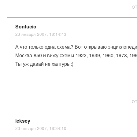
О
Sontucio
23 января 2007, 18:14:43
А что только одна схема? Вот открываю энциклопед
Москва-850 и вижу схемы 1922, 1939, 1960, 1978, 19
Ты уж давай не халтурь :)
О
leksey
23 января 2007, 18:34:10