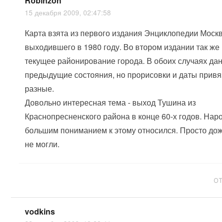
Robinzon
15 декабря 2009, 02:47:58
Карта взята из первого издания Энциклопедии Моск
выходившего в 1980 году. Во втором издании так же
текущее районирование города. В обоих случаях да
предыдущие состояния, но прорисовки и даты привя
разные.
Довольно интересная тема - выход Тушина из
Краснопресненского района в конце 60-х годов. Наро
большим пониманием к этому относился. Просто до
не могли.
О
vodkins