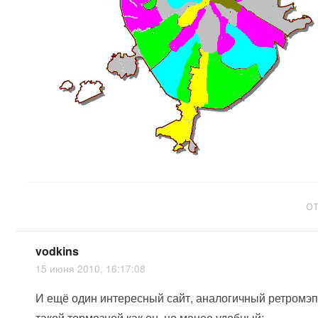
О
vodkins
15 июня 2010, 16:17:08
И ещё один интересный сайт, аналогичный ретромэп
такой тормозной как он, но менее удобный: