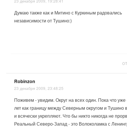
23 декабря 2009, 19:28:41
Думаю также как и Митино с Куркиным радовались
независимости от Тушино:)
О
Robinzon
23 декабря 2009, 23:48:25
Поживем - увидим. Округ на всех один. Пока что уже
лет как границу между Северным округом и Тушино 
и всячески укрепляют. Что бы никто никогда не прор
Реальный Северо-Запад - это Волоколамка с Ленинг