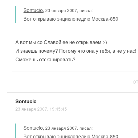
Sontucio
,
23 января 2007, писал:
Вот открываю энциклопедию Москва-850
А вот мы со Славой ее не открываем :-)
И знаешь почему? Потому что она у тебя, а не у нас! :
Сможешь отсканировать?
О
Sontucio
23 января 2007, 19:45:45
Sontucio
,
23 января 2007, писал:
Вот открываю энциклопедию Москва-850