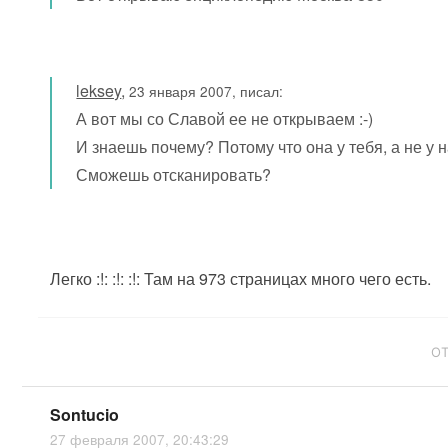
leksey
,
23 января 2007, писал:
А вот мы со Славой ее не открываем :-)
И знаешь почему? Потому что она у тебя, а не у на
Сможешь отсканировать?
Легко :!: :!: :!: Там на 973 страницах много чего есть.
О
Sontucio
27 февраля 2007, 20:43:29