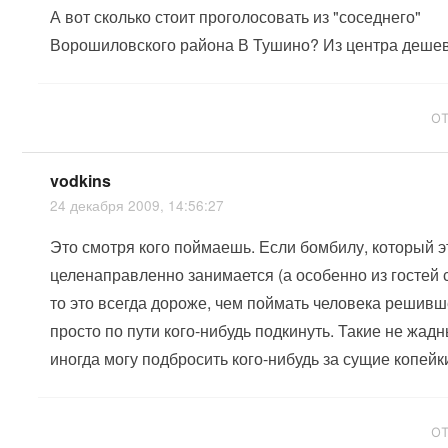
А вот сколько стоит проголосовать из "соседнего"
Ворошиловского района В Тушино? Из центра деше
О
vodkins
24 декабря 2009, 14:56:27
Это смотря кого поймаешь. Если бомбилу, который 
целенаправленно занимается (а особенно из гостей с 
то это всегда дороже, чем поймать человека решивш
просто по пути кого-нибудь подкинуть. Такие не жад
иногда могу подбросить кого-нибудь за сущие копейк
О