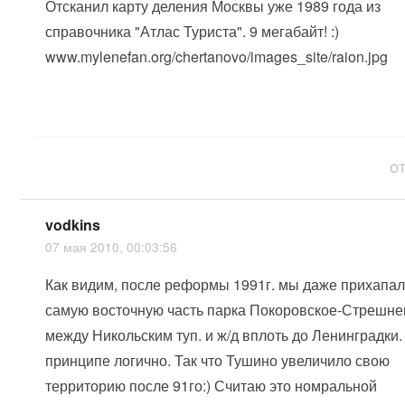
Отсканил карту деления Москвы уже 1989 года из
справочника "Атлас Туриста". 9 мегабайт! :)
www.mylenefan.org/chertanovo/images_site/raion.jpg
О
vodkins
07 мая 2010, 00:03:56
Как видим, после реформы 1991г. мы даже прихапал
самую восточную часть парка Покоровское-Стрешне
между Никольским туп. и ж/д вплоть до Ленинградки.
принципе логично. Так что Тушино увеличило свою
территорию после 91го:) Считаю это номральной