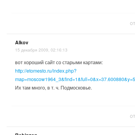
О
Alkov
15 декабря 2009, 02:16:13
вот хороший сайт со старыми картами:
http://etomesto.ru/index.php?
map=moscow1964_3&find=1&full=0&x=37.600880&y=5
Их там много, в т. ч. Подмосковье.
О