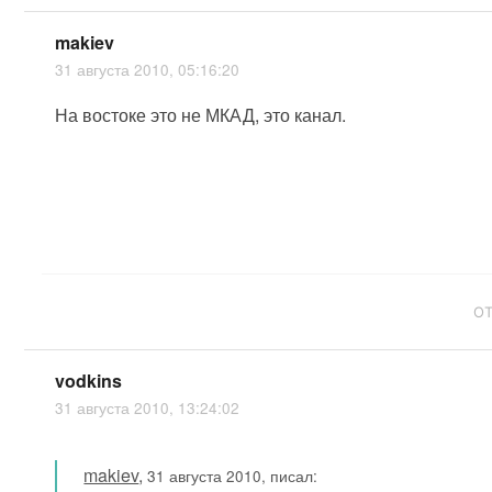
makiev
31 августа 2010, 05:16:20
На востоке это не МКАД, это канал.
О
vodkins
31 августа 2010, 13:24:02
makiev
,
31 августа 2010, писал: