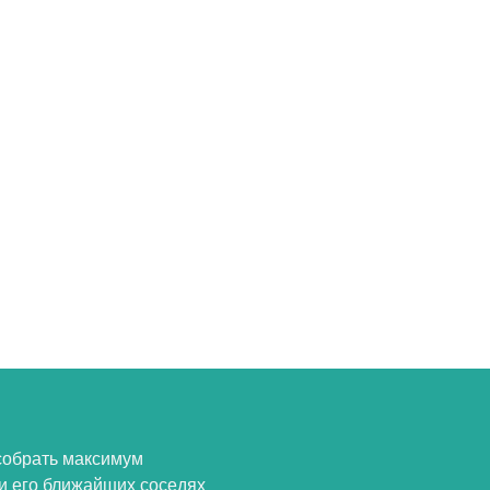
собрать максимум
и его ближайших соседях