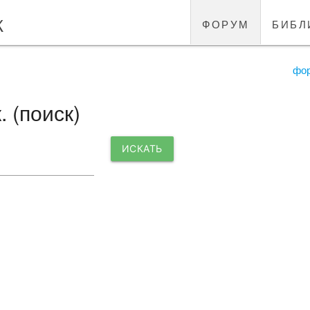
к
форум
библ
фо
 (поиск)
ИСКАТЬ