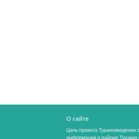
О сайте
Цель проекта Тушиноведение 
информации о районе Тушино 