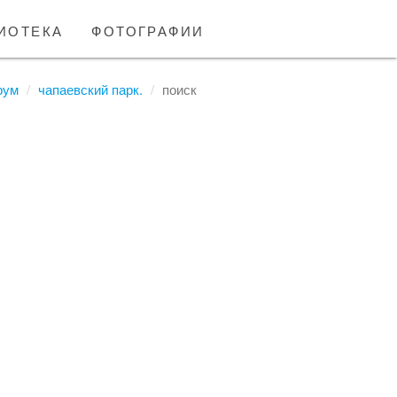
иотека
фотографии
рум
чапаевский парк.
поиск