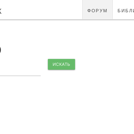
к
форум
библ
)
ИСКАТЬ