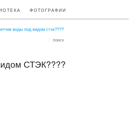
иотека
фотографии
етчик воды под видом стэк????
поиск
 видом СТЭК????