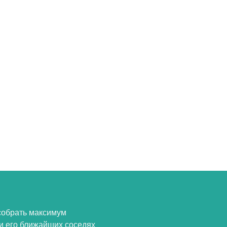
собрать максимум
и его ближайших соседях