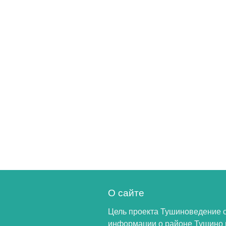
О сайте
Цель проекта Тушиноведение 
информации о районе Тушино 