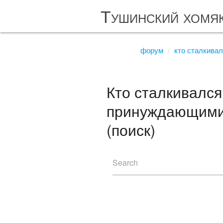
Тушинский хомя
форум
кто сталкива
Кто сталкивалс
принуждающими 
(поиск)
Search