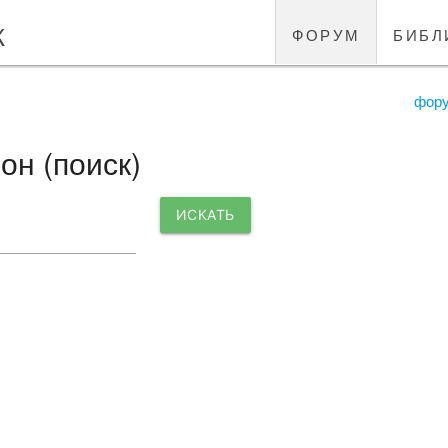
к
форум
библ
фор
н (поиск)
ИСКАТЬ