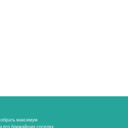
собрать максимум
и его ближайших соседях