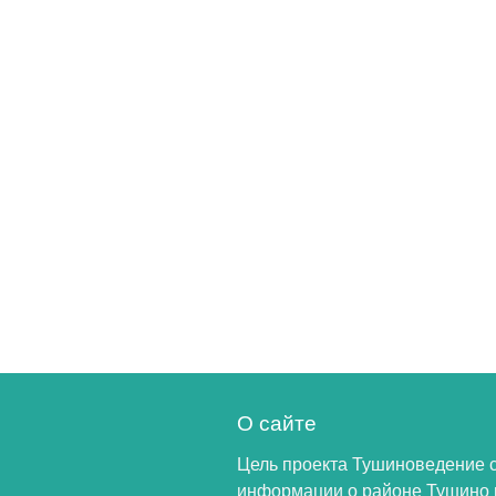
О сайте
Цель проекта Тушиноведение 
информации о районе Тушино 