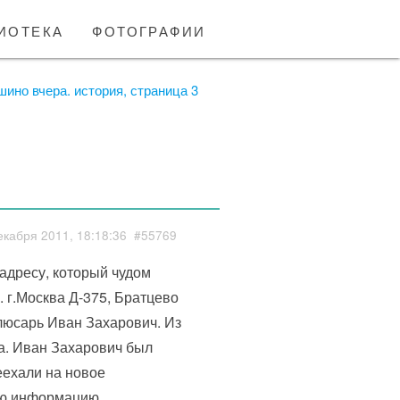
иотека
фотографии
шино вчера. история, страница 3
екабря 2011, 18:18:36
#55769
адресу, который чудом
 г.Москва Д-375, Братцево
люсарь Иван Захарович. Из
а. Иван Захарович был
еехали на новое
ую информацию.