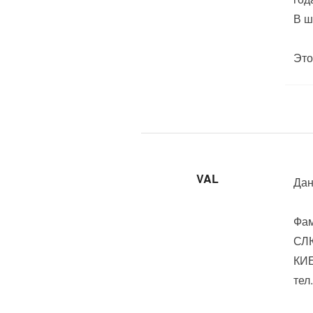
В ш
Это
VAL
Дан
Фам
СЛ
КИЕ
тел