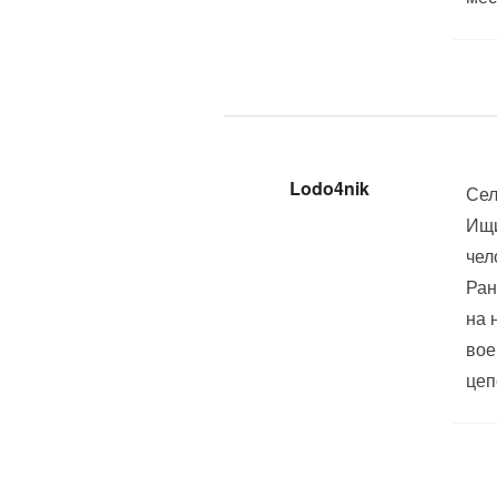
Lodo4nik
Сел
Ищи
чел
Ран
на 
вое
цеп