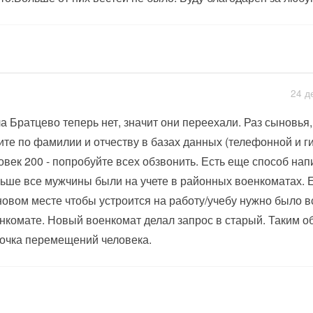
24 д
а Братцево теперь нет, значит они переехали. Раз сыновья,
те по фамилии и отчеству в базах данных (телефонной и ги
овек 200 - попробуйте всех обзвонить. Есть еще способ нап
ьше все мужчины были на учете в районных военкоматах. 
новом месте чтобы устроится на работу/учебу нужно было вс
нкомате. Новый военкомат делал запрос в старый. Таким о
очка перемещений человека.