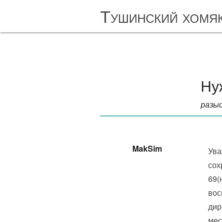
Тушинский хомя
Ну
разыс
MakSim
Ува
сох
69(
вос
дир
мес