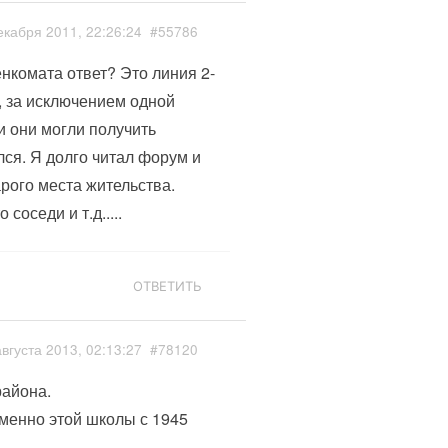
екабря 2011, 22:26:24
#55786
енкомата ответ? Это линия 2-
, за исключением одной
и они могли получить
лся. Я долго читал форум и
рого места жительства.
соседи и т.д.....
ОТВЕТИТЬ
августа 2013, 02:13:27
#78120
района.
менно этой школы с 1945