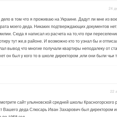
24 д
 дело в том что я проживаю на Украине. Дадут ли мне из во
брата моего деда. Никаких подтверждающих документов нет
илии. Сюда я написал из расчета на то,что при переселени
ртиру тут же,в районе. И возможно кто то узнал бы и отписа
лал вывод что многие получали квартиры неподалеку от ста
ет он был у кого то в школе директором ,или они были чьи то 
22 
мотрите сайт ульяновской средней школы Красногорского 
т Вашего деда Слюсарь Иван Захарович был директором и
а по 1958 год,