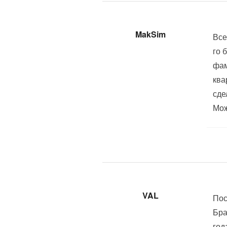
MakSim
Все
го 
фам
ква
сде
Мож
VAL
Пос
Бра
год