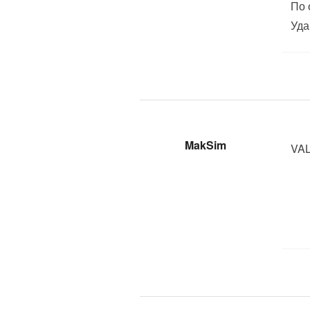
По 
Уда
MakSim
VAL