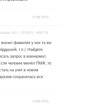
ОТВЕТИТЬ
екабря 2011, 20:55:31
#55776
 значит фамилия у них та же.
бддшной, т.п.). Найдете
исать запрос в военкомат.
Если человек менял ПМЖ, то
тать на учет в новом
бразом сохранялась вся
ОТВЕТИТЬ