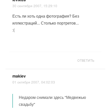
30 сентября 2007, 15:29:10
Есть ли хоть одна фотография? Без
иллюстраций... Столько портретов...
:(
ОТВЕТИТЬ
makiev
01 октября 2007, 04:02:03
Недаром снимали здесь "Медвежью
свадьбу"