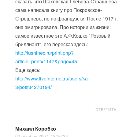
сказать, что Шаховская-Глебова-Страшнева
сама написала книгу про Покровское-
Стрешнево, но по французски. После 1917 г.
она эмигрировала. Про истории из жизни:
самое известное это А.Ф.Кошко "Розовый
бриллиант", его пересказ здесь:
http://tushinec.ru/print.php?
article_print=1147&page=45
Еще здесь:
http://www.liveinternet.ru/users/ka-
3/post34270194/
ОТВЕТИТЬ
Михаил Коробко
02 октября 2007, 19:56:28