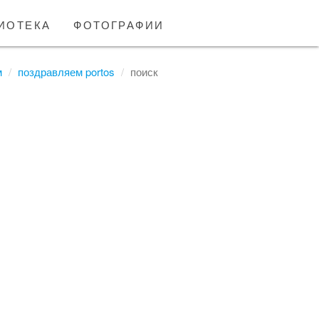
иотека
фотографии
м
поздравляем portos
поиск