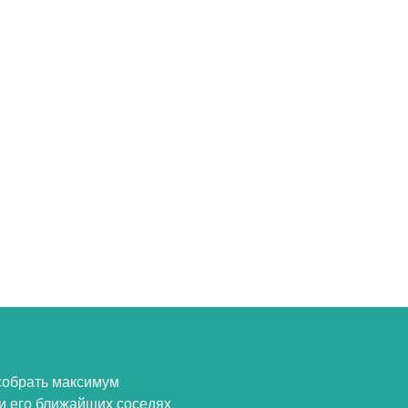
собрать максимум
и его ближайших соседях