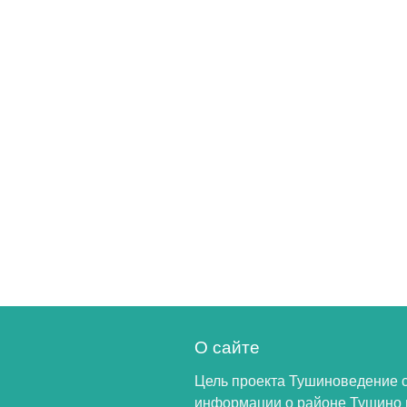
О сайте
Цель проекта Тушиноведение 
информации о районе Тушино 