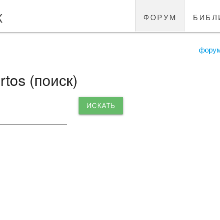
к
форум
библ
фору
tos (поиск)
ИСКАТЬ