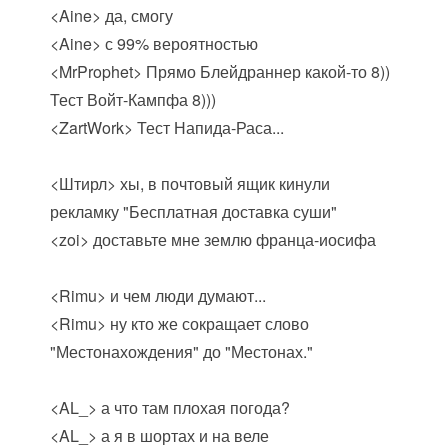
<Aine> да, смогу
<Aine> с 99% вероятностью
<MrProphet> Прямо Блейдраннер какой-то 8))
Тест Войт-Кампфа 8)))
<ZartWork> Тест Напида-Раса...
<Штирл> хы, в почтовый ящик кинули
рекламку "Бесплатная доставка суши"
<zoi> доставьте мне землю франца-иосифа
<Rimu> и чем люди думают...
<Rimu> ну кто же сокращает слово
"Местонахождения" до "Местонах."
<AL_> а что там плохая погода?
<AL_> а я в шортах и на веле