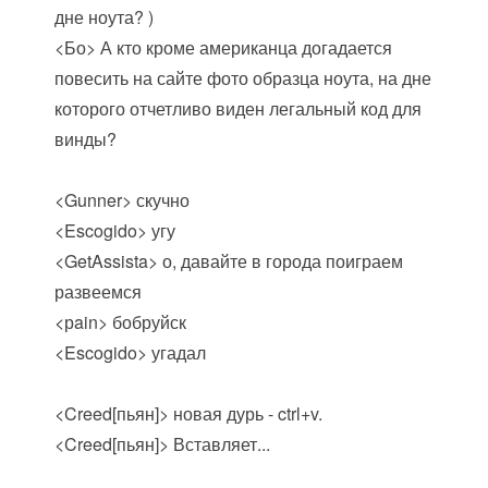
дне ноута? )
<Бо> А кто кроме американца догадается
повесить на сайте фото образца ноута, на дне
которого отчетливо виден легальный код для
винды?
<Gunner> скучно
<Escogido> угу
<GetAssista> о, давайте в города поиграем
развеемся
<рain> бобруйск
<Escogido> угадал
<Creed[пьян]> новая дурь - ctrl+v.
<Creed[пьян]> Вставляет...