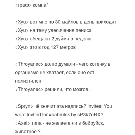
<грaф> компа*
<Xyu> вот мне по 30 майлов в день приходит
<Xyu> на тему увеличения пениса
<Xyu> обещают 2 дуйма в неделю
<Xyu> это в год 127 метров
<Throyanec> долго думали - чего котенку в
организме не хватает, если оно ест
полиэтилен
<Throyanec> решили, что мозгов..
<Spryn> чё значит эта надпись? Invites: You
were invited for #babruisk by sP3k7eRX?
<Axel> типа - не желаете ли в бобруйск,
животное ?