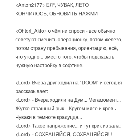
<Anton2177> БЛ*, ЧУВАК, ЛЕТО
КОНЧИЛОСЬ, ОБНОВИТЬ НАЖМИ
<Ohtori_Akio> о чём ни спроси - все обычно
советуют сменить операционку, потом железо,
потом страну пребывания, ориентацию, всё,
что угодно... вместо того, чтобы подсказать
нужную настройку в софтине.
<Lord> Вчера друг ходил на "DOOM" и сегодня
рассказывает:
<Lord> - Вчера ходили на Дум... Мегамомент...
Жутко страшный рык... Кругом мясо и кровь...
Чуваки в темноте крадуцца...
<Lord> Такое напряжение... и тут крик из зала:
<Lord> - СОХРАНЯЙСЯ, СОХРАНЯЙСЯ!!!