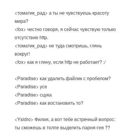
<томатик_рад> а ты не чувствуешь красоту
мира?
<fox> честно говоря, я сейчас чувствую только
отсутствие http.
<томатик_рад> не туда смотришь, глянь
вокруг!
<fox> как я гляну, если http не работает? :/
<Paradise> как удалить файлик с пробелом?
<Paradise> усе
<Paradise> сцука
<Paradise> как востановить то?
<Ysidro> Филия, а вот тебе встречный вопрос:
ты сможешь в толпе выделить парня-гея ??