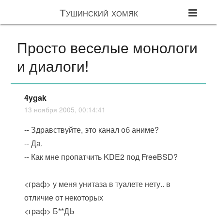
Тушинский хомяк
Просто веселые монологи
и диалоги!
4ygak
13 ноября 2005, 00:14:41
-- Здравствуйте, это канал об аниме?
-- Да.
-- Как мне пропатчить KDE2 под FreeBSD?
<грaф> у меня унитаза в туалете нету.. в
отличие от некоторых
<грaф> Б**ДЬ