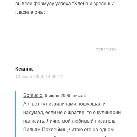
вывели формулу успеха "Хлеба и зрелищь"
гласила она :!:
ОТВЕТИТЬ
Ксанна
10 июля 2009, 14:38:14
Sontucio
,
9 июля 2009, писал:
А я вот тут извилинами пошуршал и
надумал, если не о жратве, то о кулинарии
написать. Лично мой любимый писатель
Вильям Похлебкин, читаю его на одном