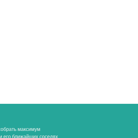
собрать максимум
и его ближайших соседях