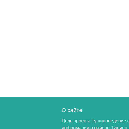
О сайте
Цель проекта Тушиноведение 
информации о районе Тушино 