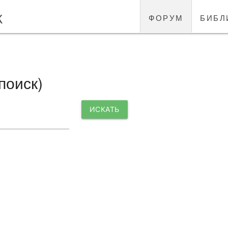
к
форум
библ
оиск)
ИСКАТЬ