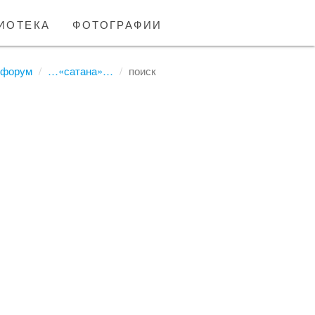
иотека
фотографии
форум
…«сатана»…
поиск