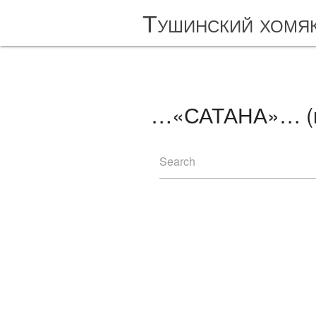
Тушинский хомя
…«САТАНА»… (п
Search