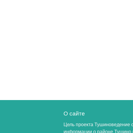
О сайте
Цель проекта Тушиноведение 
информации о районе Тушино 