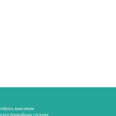
собрать максимум
и его ближайших соседях