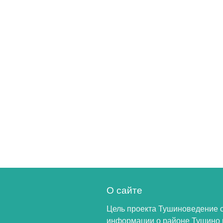
О сайте
Цель проекта Тушиноведение 
информации о районе Тушино 