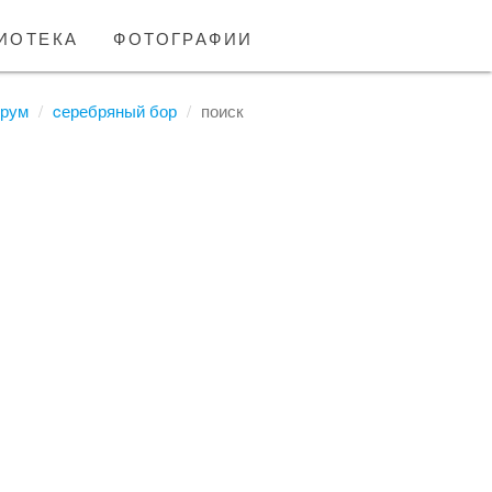
иотека
фотографии
рум
cеребряный бор
поиск