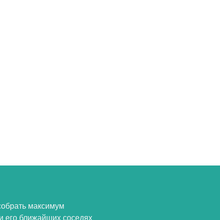
собрать максимум
и его ближайших соседях