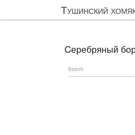
Тушинский хомя
Cеребряный бор
Search