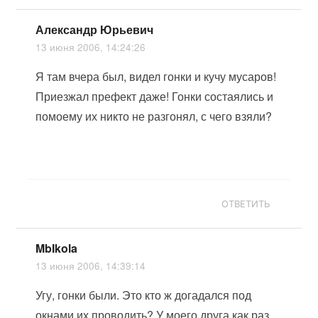
Александр Юрьевич
13 июня 2006, 14:24:26
Я там вчера был, видел гонки и кучу мусаров!
Приезжал префект даже! Гонки состаялись и
помоему их никто не разгонял, с чего взяли?
ОТВЕТИТЬ
MbIkola
13 июня 2006, 14:39:14
Угу, гонки были. Это кто ж догадался под
окнами их проводить? У моего друга как раз