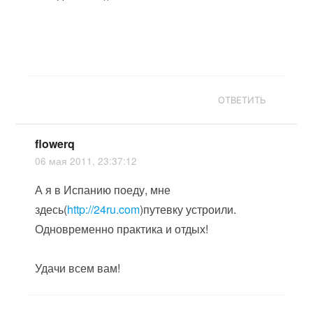
ОТВЕТИТЬ
flowerq
06 мая 2011, 23:37:12
А я в Испанию поеду, мне
здесь(
http://24ru.com
)путевку устроили.
Одновременно практика и отдых!
Удачи всем вам!