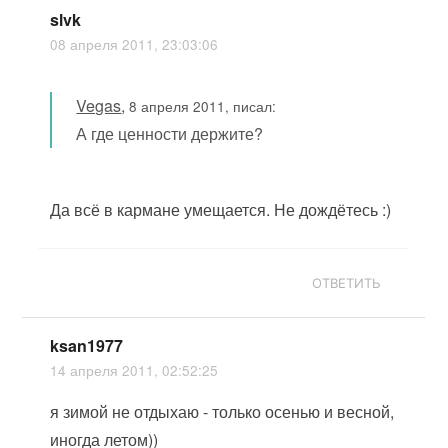
slvk
08 апреля 2011, 23:03:06
Vegas
,
8 апреля 2011, писал:
А где ценности держите?
Да всё в кармане умещается. Не дождётесь :)
ОТВЕТИТЬ
ksan1977
14 апреля 2011, 02:52:25
я зимой не отдыхаю - только осенью и весной,
иногда летом))