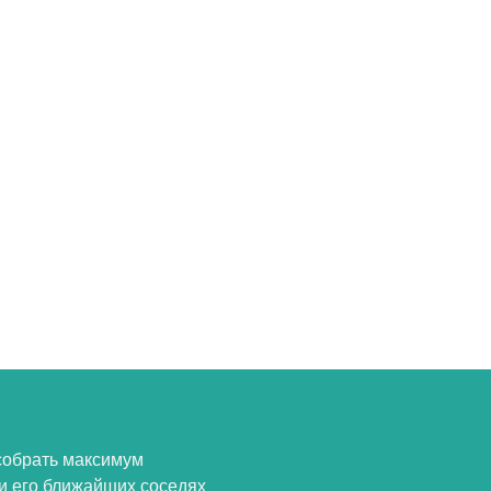
собрать максимум
и его ближайших соседях