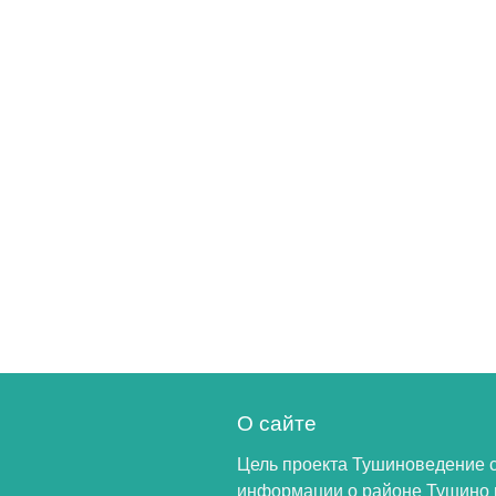
О сайте
Цель проекта Тушиноведение 
информации о районе Тушино 