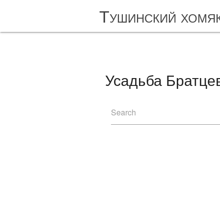
Тушинский хомя
Усадьба Братцево
Search