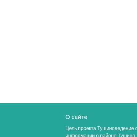
О сайте
Цель проекта Тушиноведение 
информации о районе Тушино 