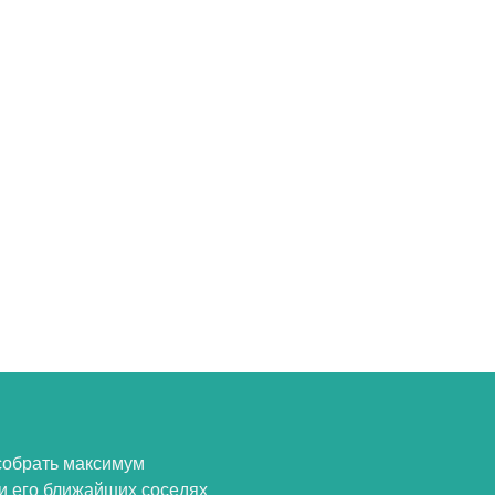
собрать максимум
и его ближайших соседях