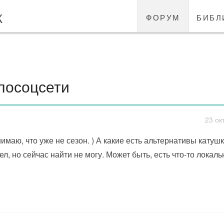
к
форум
библ
лосоцсети
23 ок
имаю, что уже не сезон. ) А какие есть альтернативы катуш
ел, но сейчас найти не могу. Может быть, есть что-то локал