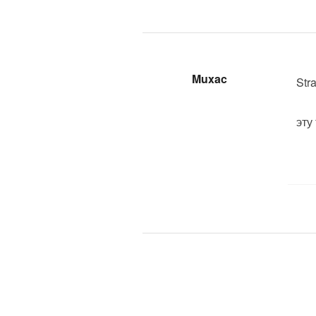
Muxac
Str
эту