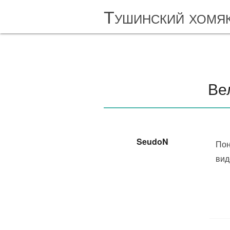
Тушинский хомя
Ве
SeudoN
Пон
вид