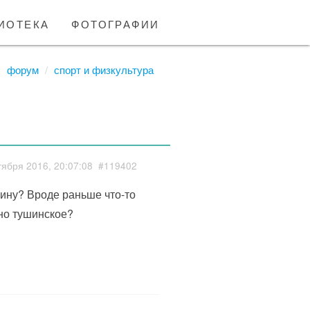
иотека
фотографии
форум
спорт и физкультура
тября 2016, 20:07:08
#119402
кину? Вроде раньше что-то
ьно тушинское?