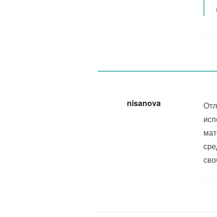
nisanova
Отл
исп
мат
сре
сво