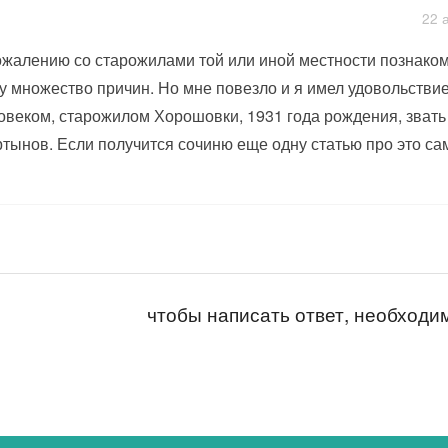
22 
ожалению со старожилами той или иной местности познакоми
у множество причин. Но мне повезло и я имел удовольстви
овеком, старожилом Хорошовки, 1931 года рождения, зват
тынов. Если получится сочиню еще одну статью про это с
чтобы написать ответ, необход