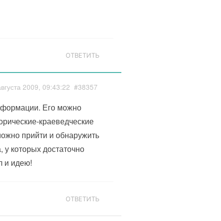
ОТВЕТИТЬ
августа 2009, 09:43:22
#38357
нформации. Его можно
торические-краеведческие
можно прийти и обнаружить
 у которых достаточно
 и идею!
ОТВЕТИТЬ