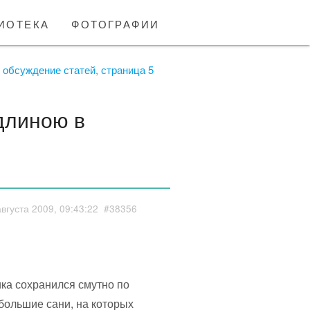
иотека
фотографии
обсуждение статей, страница 5
длиною в
августа 2009, 09:43:22
#38356
ка сохранился смутно по
большие сани, на которых