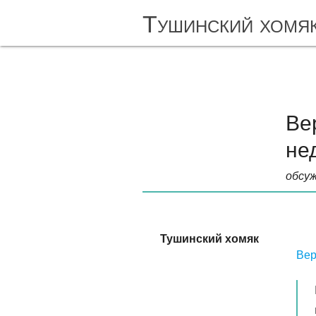
Тушинский хомя
Ве
не
обсуж
Тушинский хомяк
Вер