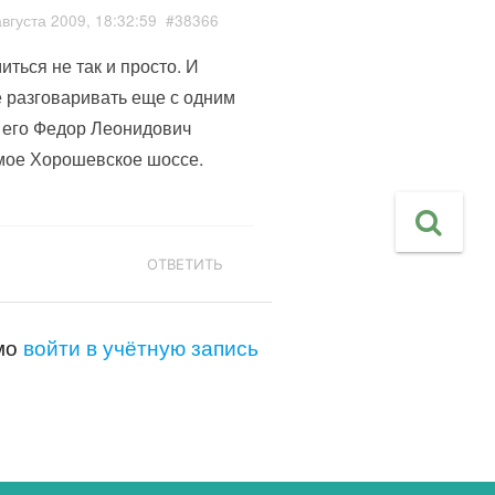
августа 2009, 18:32:59
#38366
ться не так и просто. И
е разговаривать еще с одним
ь его Федор Леонидович
амое Хорошевское шоссе.
ОТВЕТИТЬ
имо
войти в учётную запись