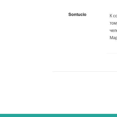
Sontucio
К с
том
чел
Мар