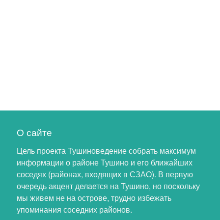
О сайте
Цель проекта Тушиноведение собрать максимум
информации о районе Тушино и его ближайших
соседях (районах, входящих в СЗАО). В первую
очередь акцент делается на Тушино, но поскольку
мы живем не на острове, трудно избежать
упоминания соседних районов.