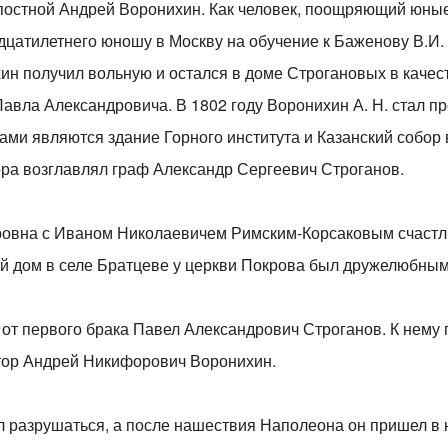
постной Андрей Воронихин. Как человек, поощряющий юные 
цатилетнего юношу в Москву на обучение к Баженову В.И. и
н получил вольную и остался в доме Строгановых в качес
Павла Александровича. В 1802 году Воронихин А. Н. стал 
ами являются здание Горного института и Казанский собор 
ора возглавлял граф Александр Сергеевич Строганов.
овна с Иваном Николаевичем Римским-Корсаковым счастл
й дом в селе Братцеве у церкви Покрова был дружелюбным
 от первого брака Павел Александрович Строганов. К нему 
ктор Андрей Никифорович Воронихин.
 разрушаться, а после нашествия Наполеона он пришел в н