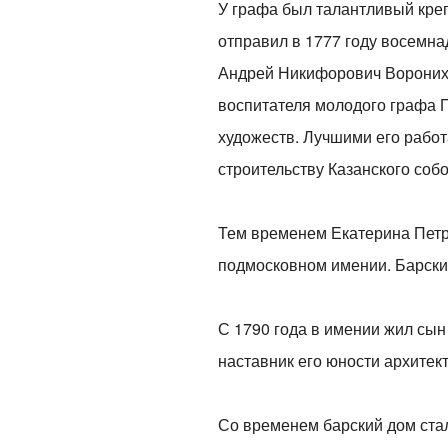
У графа был талантливый кре
отправил в 1777 году восемнад
Андрей Никифорович Воронихи
воспитателя молодого графа 
художеств. Лучшими его работ
строительству Казанского соб
Тем временем Екатерина Петр
подмосковном имении. Барски
С 1790 года в имении жил сын
наставник его юности архите
Со временем барский дом стал