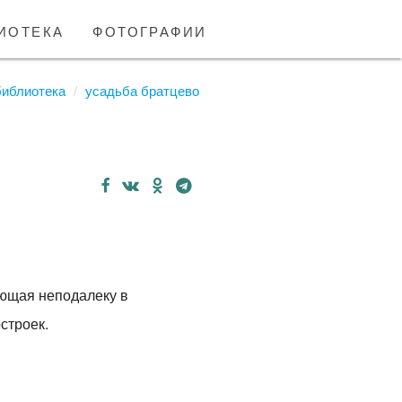
иотека
фотографии
библиотека
усадьба братцево
ающая неподалеку в
строек.