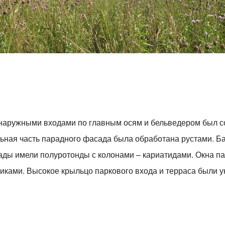
наружными входами по главным осям и бельведером был со
ная часть парадного фасада была обработана рустами. Б
ды имели полуротонды с колонами – кариатидами. Окна п
иками. Высокое крыльцо паркового входа и терраса были 