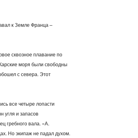
авал к Земле Франца –
рвое сквозное плавание по
 Карские моря были свободны
обошел с севера. Этот
ись все четыре лопасти
н угля и запасов
ец гребного вала. «А.
ах. Но экипаж не падал духом.