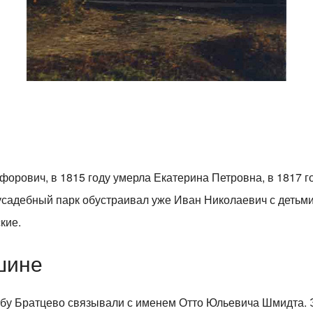
форович, в 1815 году умерла Екатерина Петровна, в 1817 г
садебный парк обустраивал уже Иван Николаевич с детьми
кие.
шине
дьбу Братцево связывали с именем Отто Юльевича Шмидта.