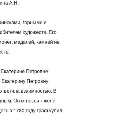
ина А.Н.
риисками, горными и
юбителем художеств. Его
онет, медалей, камней не
ств.
е Екатерине Петровне
 в Екатерину Петровну
ответила взаимностью. В
ным. Он отнесся к жене
есь в 1780 году граф купил