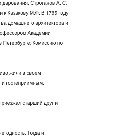
дарования, Строганов А. С.
 к Казакову М.Ф. В 1785 году
тва домашнего архитектора и
профессором Академии
в Петербурге. Комиссию по
иво жили в своем
 и гостеприимным.
приезжал старший друг и
егодность. Тогда и