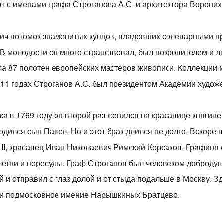
 с именами графа Строганова А.С. и архитектора Вороних
ич потомок знаменитых купцов, владевших солеварными п
В молодости он много странствовал, был покровителем и л
а 87 полотен европейских мастеров живописи. Коллекции м
811 годах Строганов А.С. был президентом Академии художе
ка в 1769 году он второй раз женился на красавице княгин
родился сын Павел. Но и этот брак длился не долго. Вскоре
I, красавец Иван Николаевич Римский-Корсаков. Графиня 
летни и пересуды. Граф Строганов был человеком добродуш
й и отправил с глаз долой и от стыда подальше в Москву. Зд
 и подмосковное имение Нарышкиных Братцево.