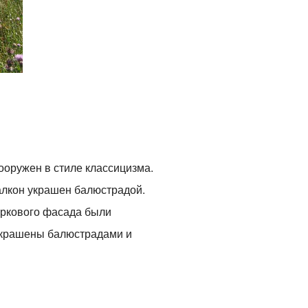
оружен в стиле классицизма.
алкон украшен балюстрадой.
аркового фасада были
украшены балюстрадами и