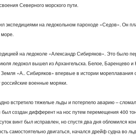
своения Северного морского пути.
дил экспедициями на ледокольном пароходе «Седов». Он пл
 море.
педицией на ледоколе «Александр Сибиряков». Это было пе
 июля ледокол вышел из Архангельска. Белое, Баренцево и
 Земля «А.. Сибиряков» впервые в истории мореплавания 
у российские военные моряки.
дно встретило тяжелые льды и потерпело аварию – сломал
ы был создан дифферент на нос путем перемещения 400 тон
уток винт был исправлен, но спустя два дня обломился кон
ть самостоятельно двигаться, начался дрейф судна во льд