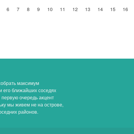
6
7
8
9
10
11
12
13
14
15
16
собрать максимум
и его ближайших соседях
В первую очередь акцент
ьку мы живем не на острове,
оседних районов.