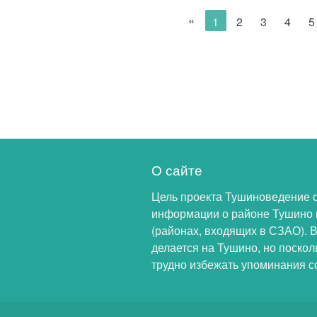
«
1
2
3
4
5
О сайте
Цель проекта Тушиноведение 
информации о районе Тушино 
(районах, входящих в СЗАО). 
делается на Тушино, но поскол
трудно избежать упоминания с