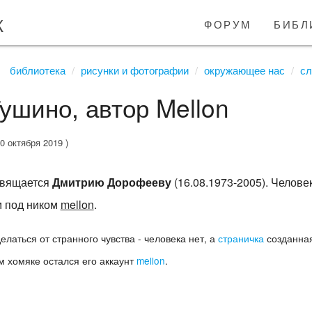
к
форум
библ
библиотека
рисунки и фотографии
окружающее нас
сл
ушино, автор Mellon
0 октября 2019 )
свящается
Дмитрию Дорофееву
(16.08.1973-2005). Челове
м под ником
mellon
.
делаться от странного чувства - человека нет, а
страничка
созданная
ем хомяке остался его аккаунт
mellon
.