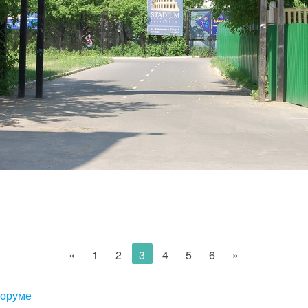
«
1
2
3
4
5
6
»
форуме