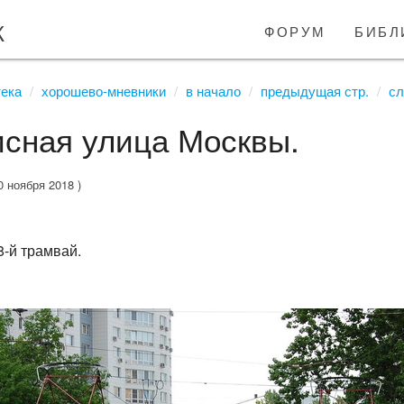
к
форум
библ
тека
хорошево-мневники
в начало
предыдущая стр.
сл
сная улица Москвы.
0 ноября 2018 )
8-й трамвай.