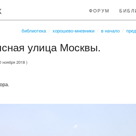
к
форум
библ
библиотека
хорошево-мневники
в начало
пре
сная улица Москвы.
0 ноября 2018 )
ора.