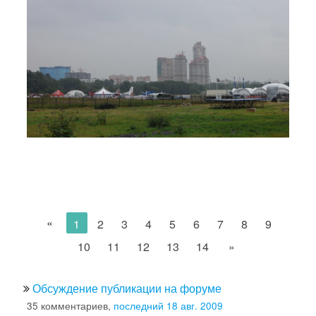
«
1
2
3
4
5
6
7
8
9
10
11
12
13
14
»
Обсуждение публикации на форуме
35 комментариев,
последний 18 авг. 2009