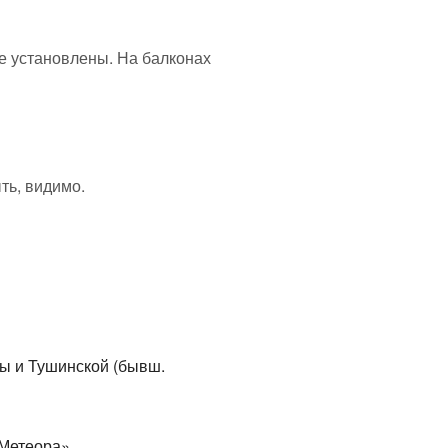
не установлены. На балконах
ть, видимо.
ды и Тушинской (бывш.
«Метеора»