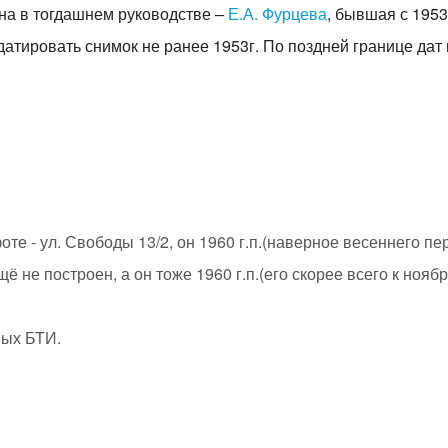
на в тогдашнем руководстве –
Е.А. Фурцева
, бывшая с 195
атировать снимок не ранее 1953г. По поздней границе дат 
те - ул. Свободы 13/2, он 1960 г.п.(наверное весеннего пе
ё не построен, а он тоже 1960 г.п.(его скорее всего к нояб
ных БТИ.