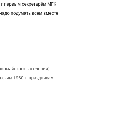
3 г первым секретарём МГК
надо подумать всем вместе.
рвомайского заселения).
рьским 1960 г. праздникам