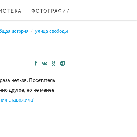
иотека
фотографии
бщая история
улица свободы
раза нельзя. Посетитель
нно другое, но не менее
ния старожила)