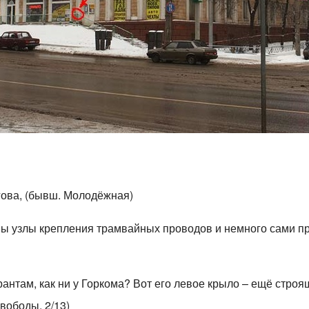
гова, (бывш. Молодёжная)
ны узлы крепления трамвайных проводов и немного сами про
рантам, как ни у Горкома? Вот его левое крыло – ещё стро
вободы, 2/13)