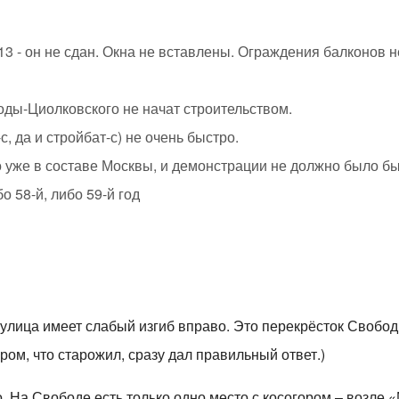
 13 - он не сдан. Окна не вставлены. Ограждения балконов 
боды-Циолковского не начат строительством.
с, да и стройбат-с) не очень быстро.
о уже в составе Москвы, и демонстрации не должно было бы
бо 58-й, либо 59-й год
 улица имеет слабый изгиб вправо. Это перекрёсток Свобо
аром, что старожил, сразу дал правильный ответ.)
о. На Свободе есть только одно место с косогором – возле 