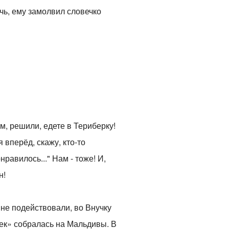
очь, ему замолвил словечко
м, решили, едете в Териберку!
 вперёд, скажу, кто-то
равилось..." Нам - тоже! И,
н!
 не подействовали, во Внучку
аек» собралась на Мальдивы. В