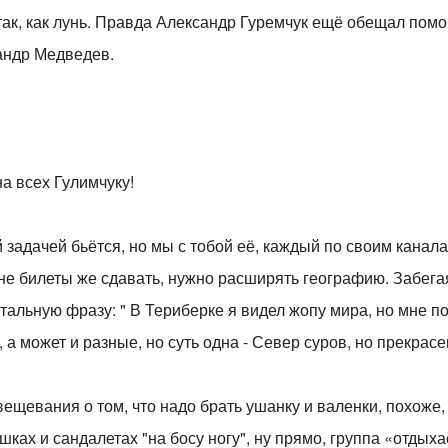
 так, как лунь. Правда Александр Гуремчук ещё обещал пом
андр Медведев.
а всех Гулимчуку!
й задачей бьётся, но мы с тобой её, каждый по своим канала
 не билеты же сдавать, нужно расширять географию. Забегая
альную фразу: " В Териберке я видел жопу мира, но мне пон
 а может и разные, но суть одна - Север суров, но прекрасе
ещевания о том, что надо брать ушанку и валенки, похоже,
шках и сандалетах "на босу ногу", ну прямо, группа «отдых