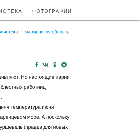
иотека
фотографии
блиотека
мурманская область
удивляют. Но настоящие парни
доблестных работниц
.
редняя температура июня
Баренцевом море. А поскольку
 Куршевель (правда для новых