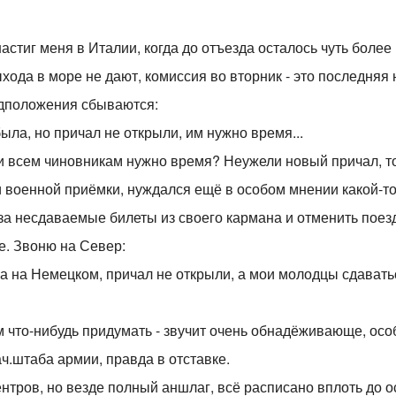
стиг меня в Италии, когда до отъезда осталось чуть более 
хода в море не дают, комиссия во вторник - это последняя 
дположения сбываются:
ыла, но причал не открыли, им нужно время...
 и всем чиновникам нужно время? Неужели новый причал, т
и военной приёмки, нуждался ещё в особом мнении какой-т
 за несдаваемые билеты из своего кармана и отменить поезд
е. Звоню на Север:
а на Немецком, причал не открыли, а мои молодцы сдавать
м что-нибудь придумать - звучит очень обнадёживающе, осо
ч.штаба армии, правда в отставке.
тров, но везде полный аншлаг, всё расписано вплоть до ос