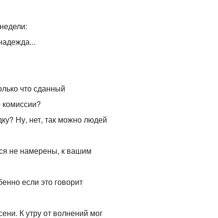
недели:
надежда...
олько что сданный
о комиссии?
ку? Ну, нет, так можно людей
ся не намерены, к вашим
бенно если это говорит
ени. К утру от волнений мог