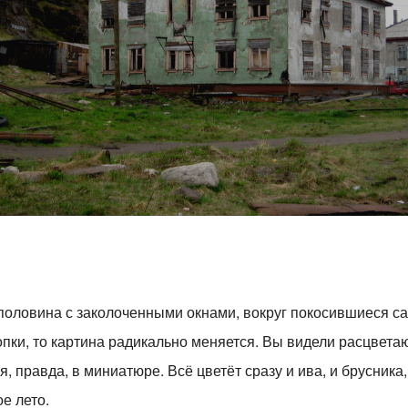
половина с заколоченными окнами, вокруг покосившиеся са
сопки, то картина радикально меняется. Вы видели расцвет
, правда, в миниатюре. Всё цветёт сразу и ива, и брусника,
ое лето.