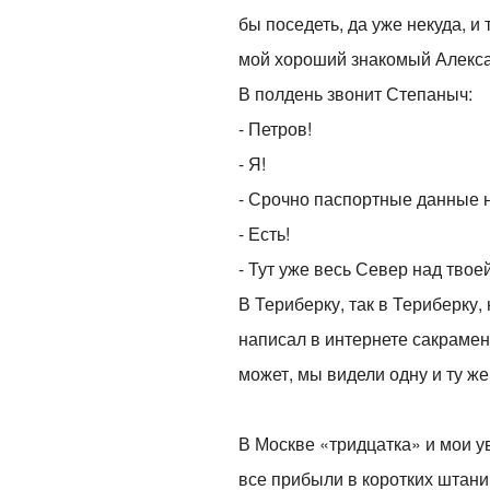
бы поседеть, да уже некуда, и
мой хороший знакомый Алекс
В полдень звонит Степаныч:
- Петров!
- Я!
- Срочно паспортные данные н
- Есть!
- Тут уже весь Север над твое
В Териберку, так в Териберку,
написал в интернете сакрамент
может, мы видели одну и ту же,
В Москве «тридцатка» и мои ув
все прибыли в коротких штани