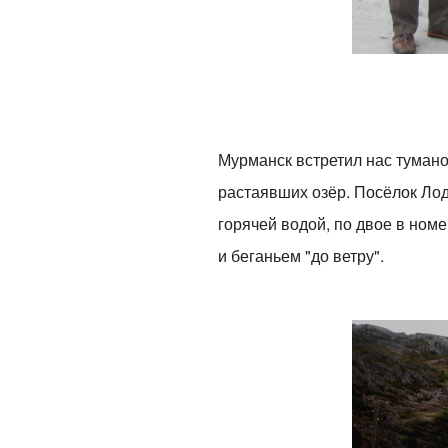
Мурманск встретил нас туман
растаявших озёр. Посёлок Лод
горячей водой, по двое в ном
и беганьем "до ветру".