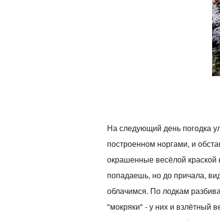
На следующий день погодка у
построенном норгами, и обста
окрашенные весёлой краской н
попадаешь, но до причала, вид
облачимся. По лодкам разбивае
"мокряки" - у них и взлётный 