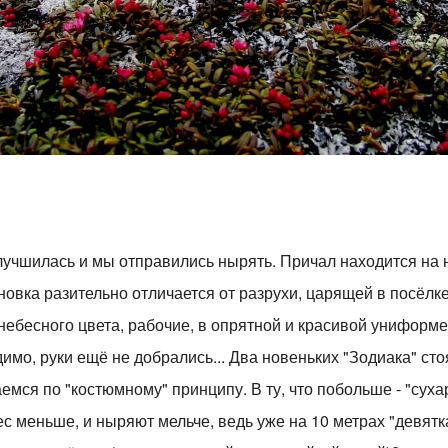
лучшилась и мы отправились нырять. Причал находится на 
новка разительно отличается от разрухи, царящей в посёлке
ебесного цвета, рабочие, в опрятной и красивой униформе
имо, руки ещё не добрались... Два новеньких "Зодиака" сто
мся по "костюмному" принципу. В ту, что побольше - "сухари
вес меньше, и ныряют мельче, ведь уже на 10 метрах "девятк