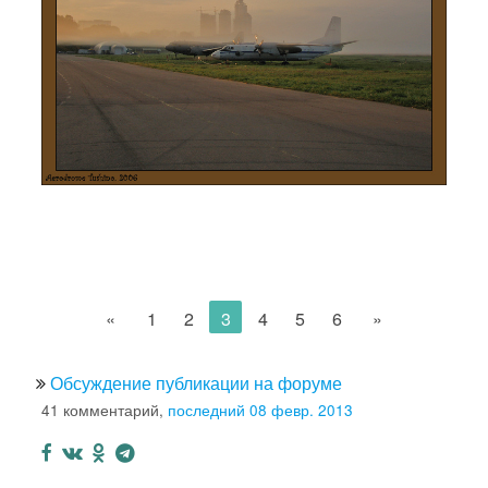
«
1
2
3
4
5
6
»
Обсуждение публикации на форуме
41 комментарий,
последний 08 февр. 2013