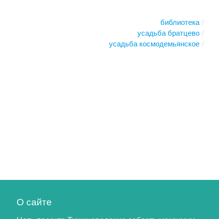
библиотека
усадьба братцево
усадьба космодемьянское
О сайте