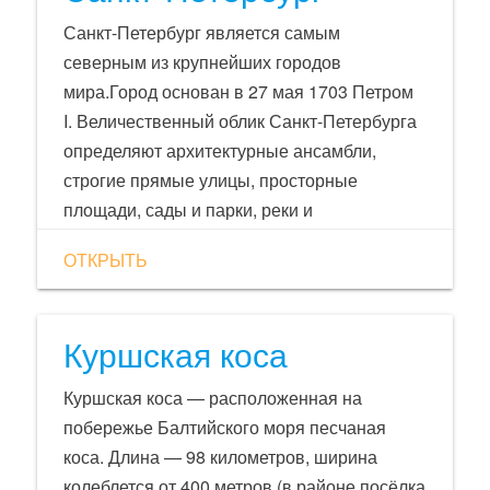
Санкт-Петербург является самым
северным из крупнейших городов
мира.Город основан в 27 мая 1703 Петром
I. Величественный облик Санкт-Петербурга
определяют архитектурные ансамбли,
строгие прямые улицы, просторные
площади, сады и парки, реки и
многочисленные каналы, набережные,
ОТКРЫТЬ
мосты, узорчатые ограды, монументальные
и декоративные скульптуры.
Куршская коса
Куршская коса — расположенная на
побережье Балтийского моря песчаная
коса. Длина — 98 километров, ширина
колеблется от 400 метров (в районе посёлка