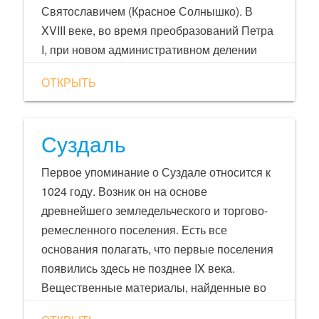
разбиты цветники, балюстрады украшены
Святославичем (Красное Солнышко). В
вазами, статуями, бюстами античных богов,
XVIII векe, во время преобразований Петра
героев и философов. ru.wikipedia.org
I, при новом административном делении
страны в 1719 году город Владимир стал
ОТКРЫТЬ
центром одной из провинций Московской
губернии. А при Екатерине II в 1778 году
город Владимир приобрел статус
Суздаль
губернского и центра Владимиро-
Костромского наместничества под
Первое упоминание о Суздале относится к
управлением генерал-губернатора. В 1796
1024 году. Возник он на основе
году, когда наместничества были
древнейшего земледельческого и торгово-
упразднены, город Владимир остался
ремесленного поселения. Есть все
центром одноименной губернии.
основания полагать, что первые поселения
появились здесь не позднее IX века.
Вещественные материалы, найденные во
время раскопок в окрестностях Суздаля,