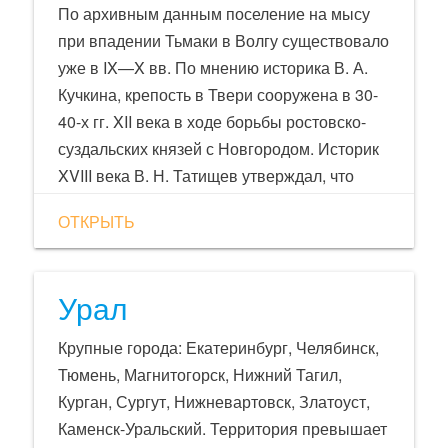
По архивным данным поселение на мысу
при впадении Тьмаки в Волгу существовало
уже в IX—X вв. По мнению историка В. А.
Кучкина, крепость в Твери сооружена в 30-
40-х гг. XII века в ходе борьбы ростовско-
суздальских князей с Новгородом. Историк
XVIII века В. Н. Татищев утверждал, что
Тверь основана в 1181 году. В
ОТКРЫТЬ
нелетописных письменных источниках
Тверь впервые упоминается в 1127—1135
г. и в 1160 г. В летописях Тверь впервые
Урал
упомянута под 1208—1209. Берестяные
грамоты, найденные 26 марта 1983 г. и 23
Крупные города: Екатеринбург, Челябинск,
августа 1985 г. на территории Тверского
Тюмень, Магнитогорск, Нижний Тагил,
кремля, датируются концом XII — началом
Курган, Сургут, Нижневартовск, Златоуст,
XIII веков.
Каменск-Уральский. Территория превышает