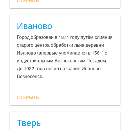
ОТКРЫТЬ
позволяют сделать вывод, что древнее
поселение не было захолустным. Оно
имело разветвленные торговые связи с
Иваново
далекими государствами Севера и Средней
Азии. В курганах были найдены древние
Город образован в 1871 году путём слияния
монеты, чеканенные в Самарканде, Бухаре,
старого центра обработки льна деревни
Германии.
Иваново (впервые упоминается в 1561) с
индустриальным Вознесенским Посадом.
До 1932 года носил название Иваново-
Вознесенск.
ОТКРЫТЬ
Тверь