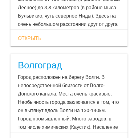
Лесное) до 3,8 километров (в районе мыса
Бульвикио, чуть севернее Ниды). Здесь на
очень небольшом расстоянии друг от друга
соседствуют очень разные пейзажи:
ОТКРЫТЬ
песчано-пустынный, хвойные леса,
березняки запада России... Коса
напоминает музей природных зон.
Волгоград
Город расположен на берегу Волги. В
непосредственной близости от Волго-
Донского канала. Места очень красивые.
Необычность города заключается в том, что
он вытянут вдоль Волги на 130-140км.
Город промышленный. Много заводов, в
том числе химических (Каустик). Население
города — 1 012 800 человек. Основной