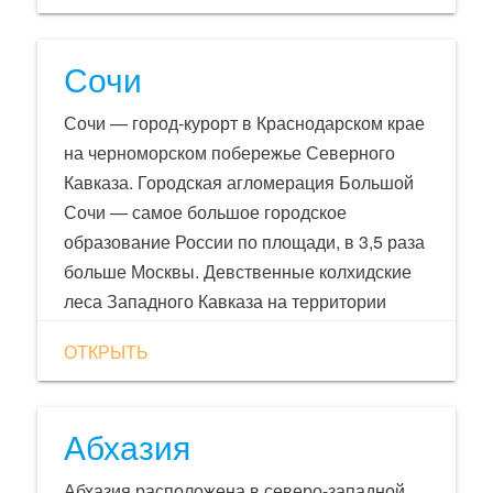
Сочи
Сочи — город-курорт в Краснодарском крае
на черноморском побережье Северного
Кавказа. Городская агломерация Большой
Сочи — самое большое городское
образование России по площади, в 3,5 раза
больше Москвы. Девственные колхидские
леса Западного Кавказа на территории
города (Кавказский государственный
ОТКРЫТЬ
биосферный заповедник) внесены в список
всемирного наследия ЮНЕСКО.
Абхазия
Абхазия расположена в северо-западной