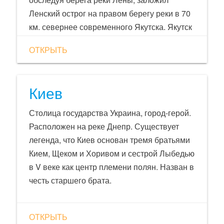
Ленский острог на правом берегу реки в 70
км. севернее современного Якутска. Якутск
расположен на 62 градусе северной
ОТКРЫТЬ
широты. В г.Якутске отмечались 64° мороза
и 38° тепла. Амплитуду колебаний зимних и
летних температур, превышающую 100° , не
Киев
испытывает ни один регион мира Средняя
температура в январе - 42,7 градуса, в
Столица государства Украина, город-герой.
июле + 18,7 градуса. За год выпадает до
Расположен на реке Днепр. Существует
202 мм осадков. Местное время опережает
легенда, что Киев основан тремя братьями
московское на 6 часов.
Кием, Щеком и Хоривом и сестрой Лыбедью
в V веке как центр племени полян. Назван в
честь старшего брата.
ОТКРЫТЬ