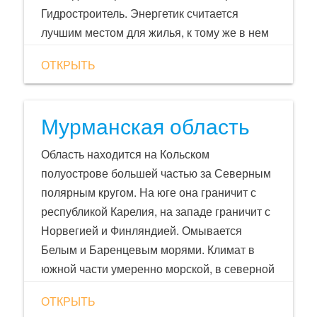
Гидростроитель. Энергетик считается
лучшим местом для жилья, к тому же в нем
расположен единственный в городе ВУЗ -
ОТКРЫТЬ
Братский государственный университет.
Само название - Братск - пошло от
Братского острога, основанного казаками в
Мурманская область
1654 году. А вот само слово "Братск" к
"братьям" и "братству" отношения не имеет.
Область находится на Кольском
Оно пошло от словосочетания "Братские
полуострове большей частью за Северным
люди", как искажённо казки называли
полярным кругом. На юге она граничит с
местные племена - бурят. Так что
республикой Карелия, на западе граничит с
правильнее было бы называть город -
Норвегией и Финляндией. Омывается
Бурятск.
Белым и Баренцевым морями. Климат в
южной части умеренно морской, в северной
— субарктический, сильно смягчён тёплым
ОТКРЫТЬ
течением Гольфстрим, это позволяет