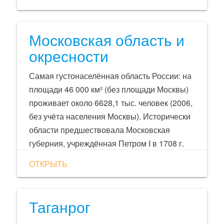
поселение. Чебоксары расположены на
правом берегу реки Волга между городами
Нижний Новгород и Казань. Город является
Московская область и
архитектурным памятником России.
окресности
Самая густонаселённая область России: на
площади 46 000 км² (без площади Москвы)
проживает около 6628,1 тыс. человек (2006,
без учёта населения Москвы). Исторически
области предшествовала Московская
губерния, учреждённая Петром I в 1708 г.
Область была образована 14 января 1929
ОТКРЫТЬ
г., в ходе преобразования
административной системы страны.
Таганрог