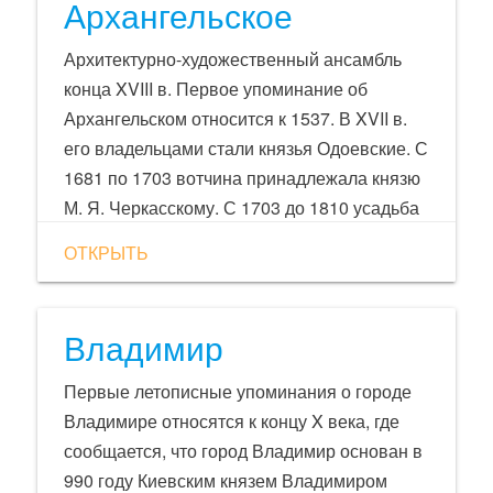
Архангельское
Архитектурно-художественный ансамбль
конца XVIII в. Первое упоминание об
Архангельском относится к 1537. В XVII в.
его владельцами стали князья Одоевские. С
1681 по 1703 вотчина принадлежала князю
М. Я. Черкасскому. С 1703 до 1810 усадьба
оставалась в роду Голицыных. В 1810
ОТКРЫТЬ
Архангельское приобрёл князь Н. Б.
Юсупов (1751—1831), известный
коллекционер и любитель искусств. При нём
Владимир
дворец (арх. де Герн), заложенный ещё при
прежнем владельце, был завершён. В 1790-
Первые летописные упоминания о городе
х гг. по проекту итальянца Д. Тромбаро
Владимире относятся к концу X века, где
перед дворцом были устроены три террасы
сообщается, что город Владимир основан в
с мраморными балюстрадами. На террасах
990 году Киевским князем Владимиром