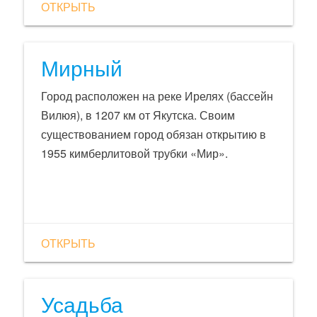
ОТКРЫТЬ
достопримечательностью города является
Мамаев курган. Наиболее высокая точка в
городе. Во время Великой Отечественной
Мирный
Войны он был ключевым местом за
который шли бои. Это стратегическая
Город расположен на реке Ирелях (бассейн
высота с которой простреливался весь
Вилюя), в 1207 км от Якутска. Своим
город.
существованием город обязан открытию в
1955 кимберлитовой трубки «Мир».
ОТКРЫТЬ
Усадьба