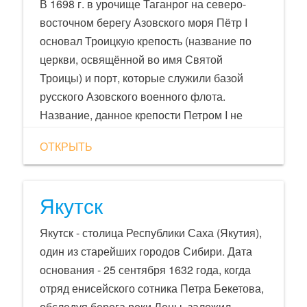
В 1698 г. в урочище Таганрог на северо-
восточном берегу Азовского моря Пётр I
основал Троицкую крепость (название по
церкви, освящённой во имя Святой
Троицы) и порт, которые служили базой
русского Азовского военного флота.
Название, данное крепости Петром I не
привилось, её обычно называли Троицкий-
ОТКРЫТЬ
на-Таганроге. С середины 18 в. за городом
закрепляется название Таганрог. После
основания Севастополя (1783) Таганрог
Якутск
утрачивает значение военно-морской базы
и становится крупным внешнеторговым
Якутск - столица Республики Саха (Якутия),
портом на юге России.
один из старейших городов Сибири. Дата
основания - 25 сентября 1632 года, когда
отряд енисейского сотника Петра Бекетова,
обследуя берега реки Лены, заложил