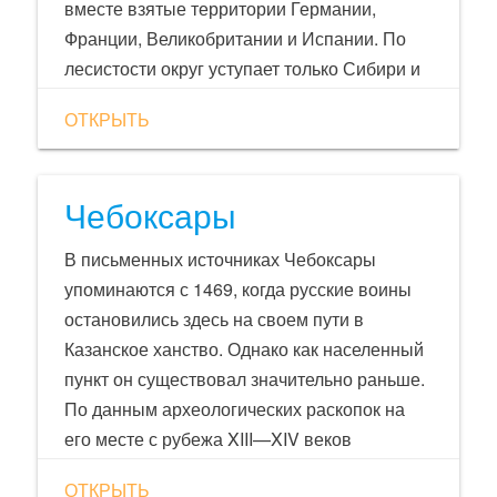
вместе взятые территории Германии,
Франции, Великобритании и Испании. По
лесистости округ уступает только Сибири и
Дальнему Востоку. 10 % общероссийских
ОТКРЫТЬ
запасов лесонасаждений В структуре леса
преобладают хвойные леса.
Чебоксары
В письменных источниках Чебоксары
упоминаются с 1469, когда русские воины
остановились здесь на своем пути в
Казанское ханство. Однако как населенный
пункт он существовал значительно раньше.
По данным археологических раскопок на
его месте с рубежа XIII—XIV веков
существовало болгаро-чувашское
ОТКРЫТЬ