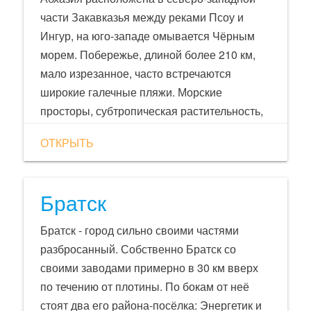
части Закавказья между реками Псоу и
Ингур, на юго-западе омывается Чёрным
морем. Побережье, длиной более 210 км,
мало изрезанное, часто встречаются
широкие галечные пляжи. Морские
просторы, субтропическая растительность,
бурные реки и вершины Большого Кавказа
ОТКРЫТЬ
придают Абхазии исключительную
живописность
Братск
Братск - город сильно своими частями
разбросанный. Собственно Братск со
своими заводами примерно в 30 км вверх
по течению от плотины. По бокам от неё
стоят два его района-посёлка: Энергетик и