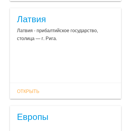
осуществлять судоходство круглый год.
Зимой характерна полярная ночь, летом —
Латвия
полярный день.
Латвия - прибалтийское государство,
столица — г. Рига.
ОТКРЫТЬ
Европы