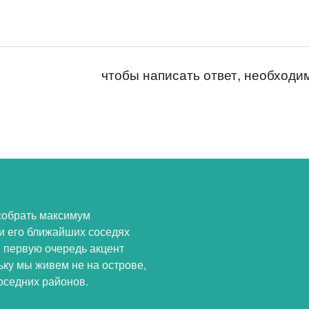
чтобы написать ответ, необход
собрать максимум
и его ближайших соседях
В первую очередь акцент
ьку мы живем не на острове,
оседних районов.