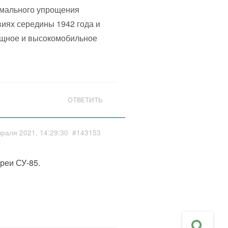
имального упрощения
виях середины 1942 года и
ощное и высокомобильное
ОТВЕТИТЬ
раля 2021, 14:29:30
#143153
реи СУ-85.