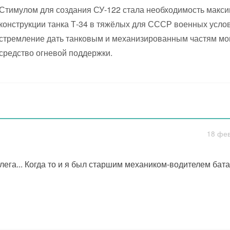
Стимулом для создания СУ-122 стала необходимость макс
конструкции танка Т-34 в тяжёлых для СССР военных усло
стремление дать танковым и механизированным частям м
средство огневой поддержки.
18 фев
лега... Когда то и я был старшим механиком-водителем бата