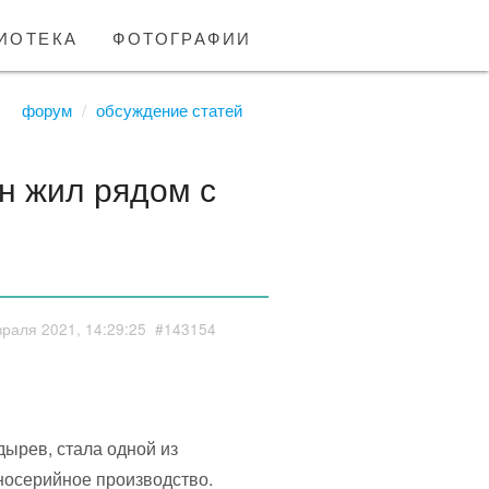
иотека
фотографии
форум
обсуждение статей
н жил рядом с
раля 2021, 14:29:25
#143154
ырев, стала одной из
носерийное производство.