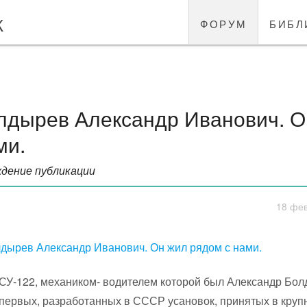
к
форум
библ
лдырев Александр Иванович. О
ми.
дение публикации
18 фев
дырев Александр Иванович. Он жил рядом с нами.
СУ-122, механиком- водителем которой был Александр Болд
первых, разработанных в СССР усановок, принятых в круп