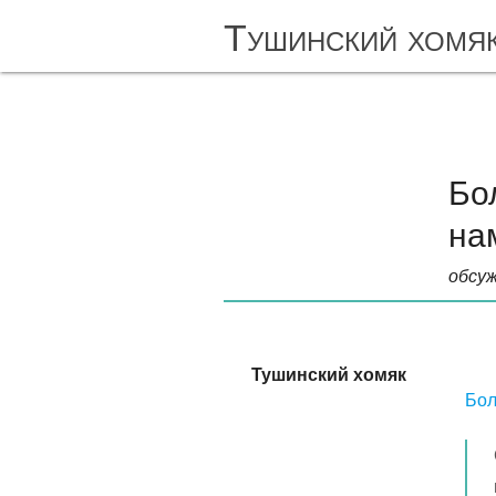
Тушинский хомя
Бо
на
обсуж
Тушинский хомяк
Бол