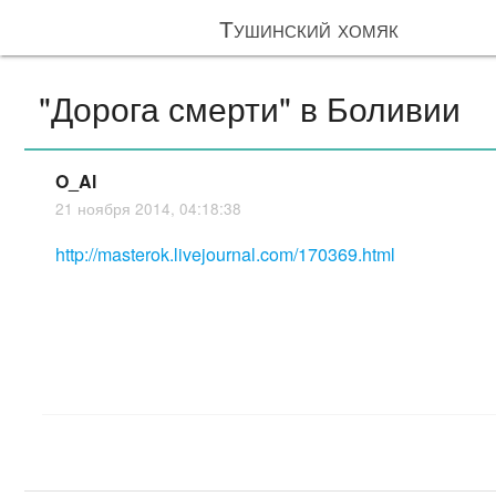
Тушинский хомяк
"Дорога смерти" в Боливии
O_Al
21 ноября 2014, 04:18:38
http://masterok.livejournal.com/170369.html