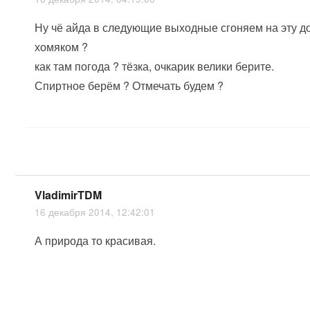
Ну чё айда в следующие выходные сгоняем на эту д
хомяком ?
как там погода ? тёзка, очкарик велики берите.
Спиртное берём ? Отмечать будем ?
VladimirTDM
16 декабря 2014, 12:42:01
А природа то красивая.