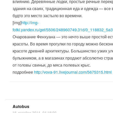
влиянию. Деревянные лодки, простые речные перекр
здания на сваях, традиционная еда и одежда — все в
будто это место застыло во времени.
[img]
http://img-
fotki.yandex.ru/get/5506/248960749.31d/0_118832_5a
Очарование Фенхуана — это нечто выше простой ес
красоты. Во время прогулки по городу можно беско
красоте древней архитектуры. Большинство узких 
булыжником, а в магазинах продают абсолютно стр
от головы свиньи, до мяса полевых крыс.
подробнее
http://vova-91.livejournal.com/5675315.html
Autobus
16 декабря 2014, 04:19:00