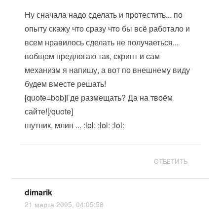
Ну сначала надо сделать и протестить... по
опыту скажу что сразу что бы всё работало и
всем нравилось сделать не получаеться...
вобщем предлогаю так, скрипт и сам
механизм я напишу, а вот по внешнему виду
будем вместе решать!
[quote=bob]Где размещать? Да на твоём
сайте![/quote]
шутник, млин ... :lol: :lol: :lol:
ОТВЕТИТЬ
dimarik
21 марта 2005, 04:05:58