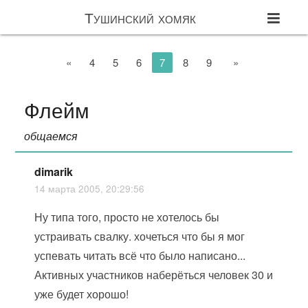
Тушинский хомяк
«
4
5
6
7
8
9
»
Флейм
общаемся
dimarik
14 марта 2005, 20:29:56
Ну типа того, просто не хотелось бы
устраивать свалку. хочеться что бы я мог
успевать читать всё что было написано...
Активных участников наберёться человек 30 и
уже будет хорошо!