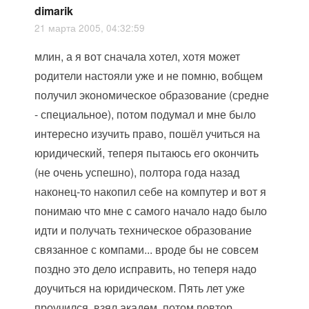
dimarik
21 марта 2005, 04:32:59
млин, а я вот сначала хотел, хотя может
родители настояли уже и не помню, вобщем
получил экономическое образование (средне
- специальное), потом подумал и мне было
интересно изучить право, пошёл учиться на
юридический, теперя пытаюсь его окончить
(не очень успешно), полтора года назад
наконец-то накопил себе на компутер и вот я
понимаю что мне с самого начало надо было
идти и получать техническое образование
связанное с компами... вроде бы не совсем
поздно это дело исправить, но теперя надо
доучиться на юридическом. Пять лет уже
проучился, взял академ, потом повтор,