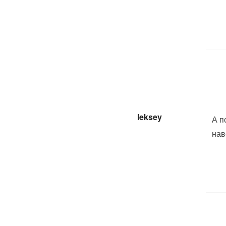
leksey
А п
нав