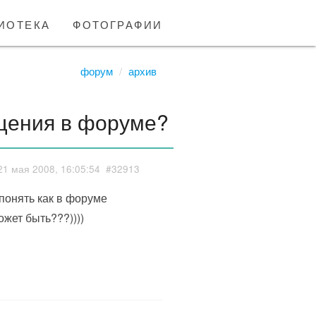
иотека
фотографии
форум
архив
щения в форуме?
21 мая 2008, 16:05:54
#32913
 понять как в форуме
жет быть???))))