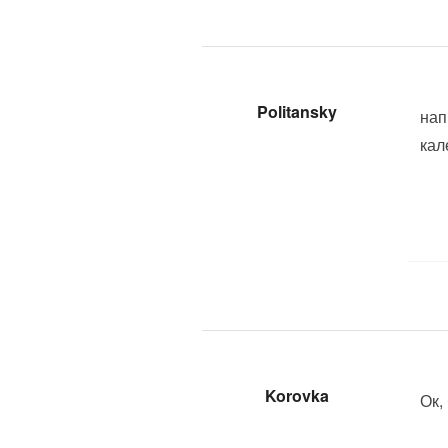
Politansky
нап
кал
Korovka
Ок,