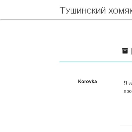
Тушинский хомя
Korovka
Я з
про