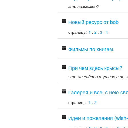
это возможно?
Новый ресурс от bob
страницы:
1
.
2
.
3
.
4
Фильмы по книгам.
При чем здесь крысы?
это же сайт о тушино а не з
Галерея и все, с нею св
страницы:
1
.
2
Идеи и пожелания (wish-l
страницы:
1
.
2
.
3
.
4
.
5
.
6
.
7