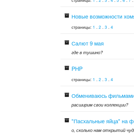
Новые возможности хомя
страницы:
1
.
2
.
3
.
4
Салют 9 мая
где в тушино?
PHP
страницы:
1
.
2
.
3
.
4
Обмениваюсь фильмами
расширим свои коллекции?
"Пасхальные яйца" на 
о, сколько нам открытий чу