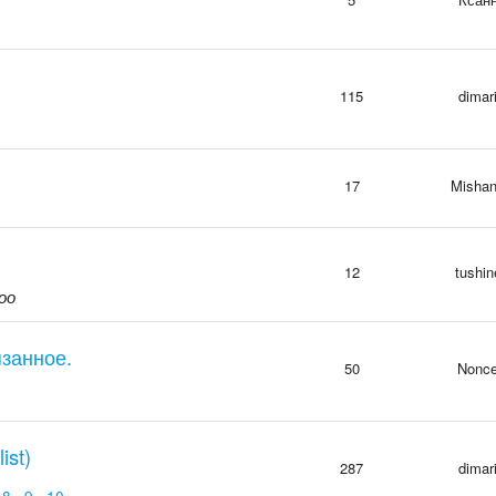
115
dimar
17
Misha
12
tushin
оо
язанное.
50
Nonc
ist)
287
dimar
.
8
.
9
.
10