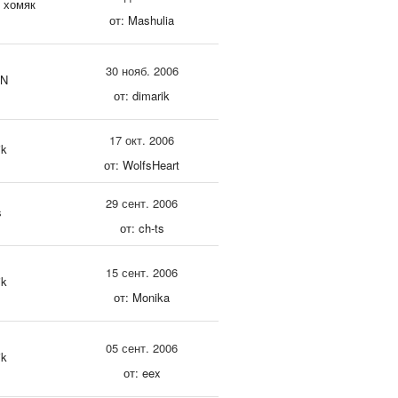
 хомяк
от: Mashulia
30 нояб. 2006
oN
от: dimarik
17 окт. 2006
ik
от: WolfsHeart
29 сент. 2006
s
от: ch-ts
15 сент. 2006
ik
от: Monika
05 сент. 2006
ik
от: eex