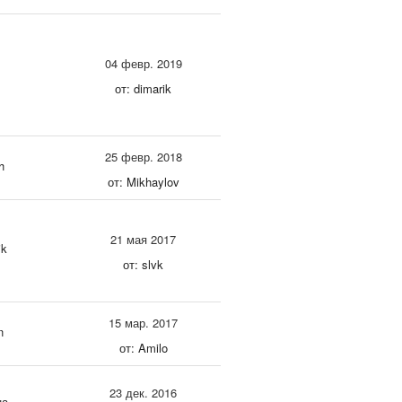
04 февр. 2019
от: dimarik
25 февр. 2018
h
от: Mikhaylov
21 мая 2017
ik
от: slvk
15 мар. 2017
n
от: Amilo
23 дек. 2016
на