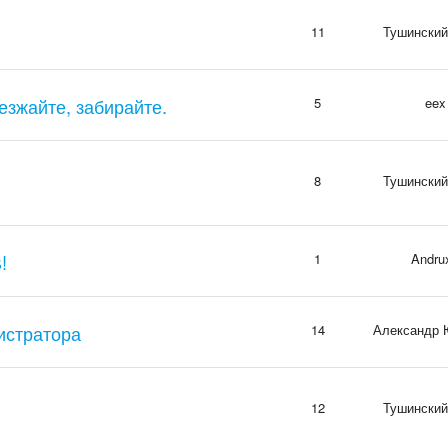
11
Тушинский
езжайте, забирайте.
5
eex
8
Тушинский
!
1
Andru
истратора
14
Александр 
12
Тушинский