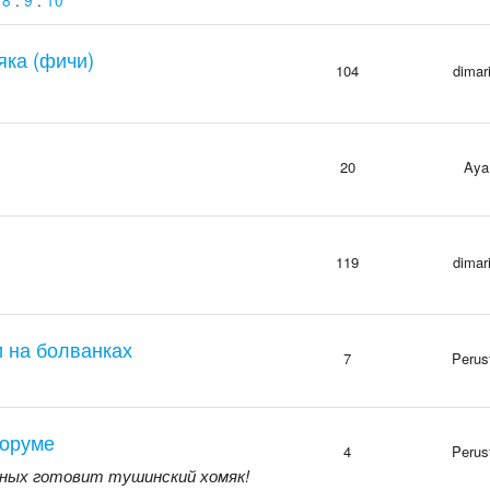
ка (фичи)
104
dimar
20
Aya
119
dimar
 на болванках
7
Perus
форуме
4
Perus
дных готовит тушинский хомяк!