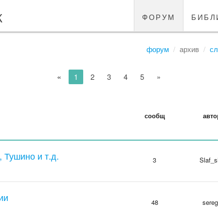
к
форум
библ
форум
архив
сл
«
1
2
3
4
5
»
сообщ
авто
 Тушино и т.д.
3
Slaf_s
ии
48
sere