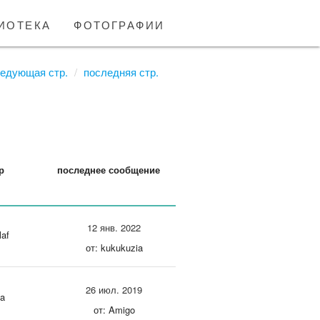
иотека
фотографии
едующая стр.
последняя стр.
р
последнее сообщение
12 янв. 2022
laf
от: kukukuzia
26 июл. 2019
ga
от: Amigo