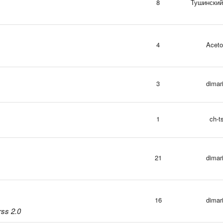
8
Тушинский
4
Acet
3
dimar
1
ch-t
21
dimar
16
dimar
ss 2.0