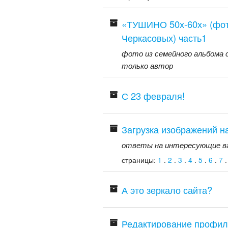
«ТУШИНО 50х-60х» (фот
Черкасовых) часть1
фото из семейного альбома
только автор
С 23 февраля!
Загрузка изображений н
ответы на интересующие в
страницы:
1
.
2
.
3
.
4
.
5
.
6
.
7
А это зеркало сайта?
Редактирование профил