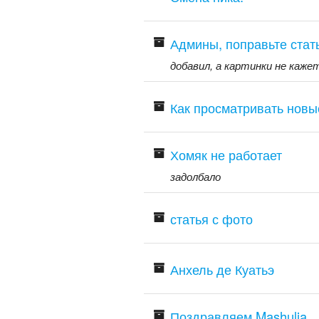
Админы, поправьте стат
добавил, а картинки не каже
Как просматривать нов
Хомяк не работает
задолбало
статья с фото
Анхель де Куатьэ
Поздравляем Mashulia