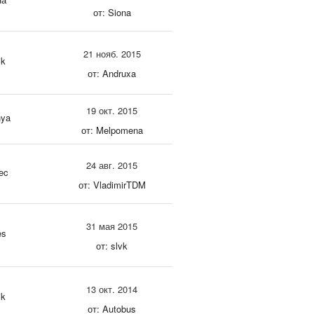
от: Siona
21 нояб. 2015
ik
от: Andruxa
19 окт. 2015
nya
от: Melpomena
24 авг. 2015
ec
от: VladimirTDM
31 мая 2015
es
от: slvk
13 окт. 2014
ik
от: Autobus