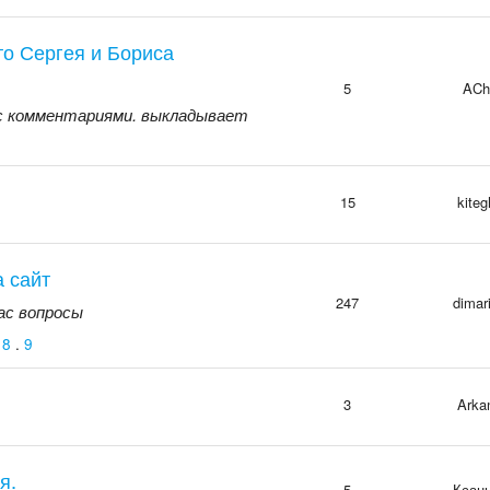
о Сергея и Бориса
5
ACh
 с комментариями. выкладывает
15
kiteg
а сайт
247
dimar
ас вопросы
.
8
.
9
3
Arka
я.
5
Ксан