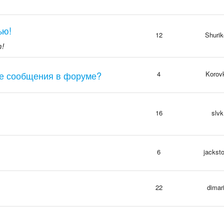
ью!
12
Shurik
т!
ые сообщения в форуме?
4
Korov
16
slvk
6
jackst
22
dimar