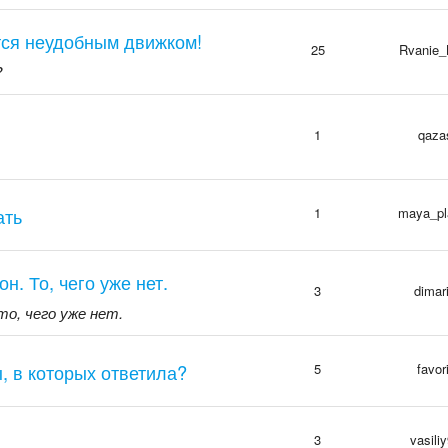
тся неудобным движком!
25
Rvanie_
?
1
qaza
ать
1
maya_pl
н. То, чего уже нет.
3
dimar
о, чего уже нет.
, в которых ответила?
5
favori
3
vasili