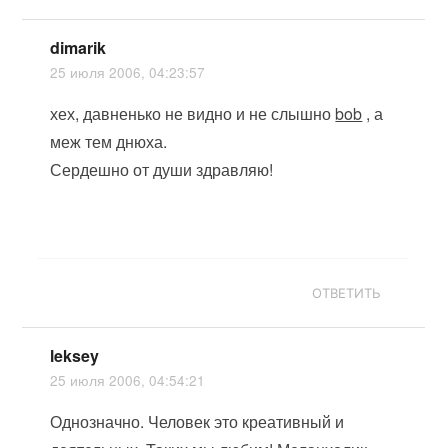
dimarik
25 июля 2006, 04:23:57
хех, давненько не видно и не слышно
bob
, а
меж тем днюха.
Сердешно от души здравляю!
ОТВЕТИТЬ
leksey
25 июля 2006, 04:54:21
Однозначно. Человек это креативный и