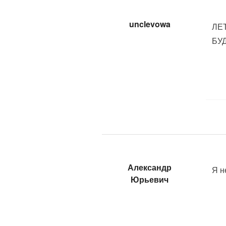
unclevowa
ЛЕТ
БУ
Александр
Я н
Юрьевич