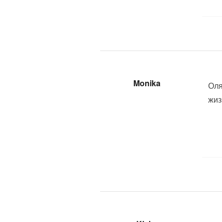
Monika
Оля
жиз