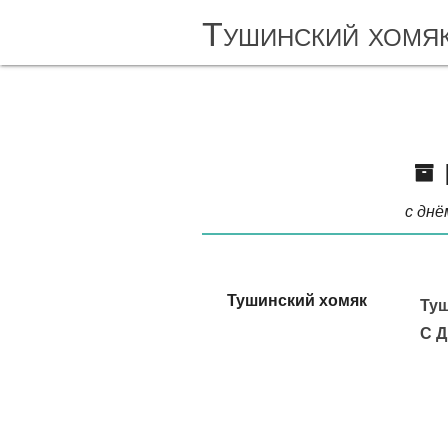
Тушинский хомя
с днё
Тушинский хомяк
Туш
С 