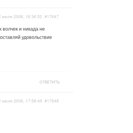
2 июля 2006, 16:36:52
#17647
к волчек и никада не
доставляй удовольствие
ОТВЕТИТЬ
2 июля 2006, 17:58:49
#17648