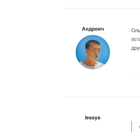
Андреич
Оль
ост
дру
lessya