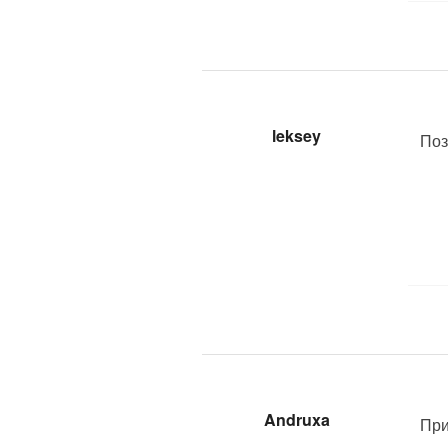
leksey
Поз
Andruxa
При