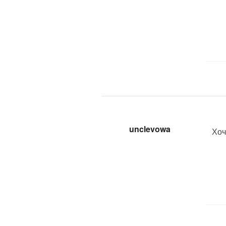
unclevowa
Хоч