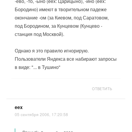
-ево, -то, -ыно (eex: Царицыно), -ино (eex:
Бородино) имеют в творительном падеже
окончание -ом (за Киевом, под Саратовом,
под Бородином, за Кунцевом (Кунцево -
станция под Москвой).
Однако я это правило игнорирую.
Пользователи Яндекса все набирают запросы
в виде: "... в Тушино"
ОТВЕТИТЬ
eex
05 сентября 2006, 17:20:58