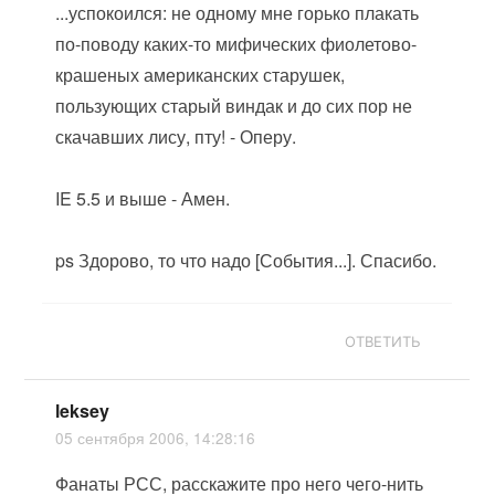
...успокоился: не одному мне горько плакать
по-поводу каких-то мифических фиолетово-
крашеных американских старушек,
пользующих старый виндак и до сих пор не
скачавших лису, пту! - Оперу.
IE 5.5 и выше - Амен.
ps Здорово, то что надо [События...]. Спасибо.
ОТВЕТИТЬ
leksey
05 сентября 2006, 14:28:16
Фанаты РСС, расскажите про него чего-нить