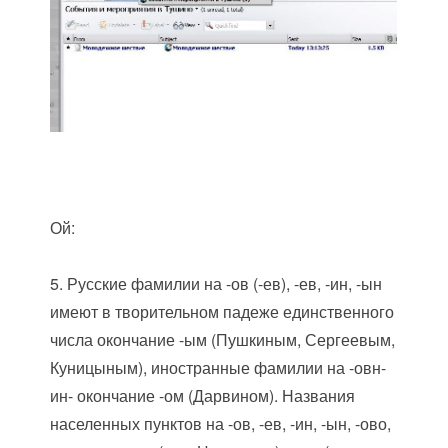
Ой:
5. Русские фамилии на -ов (-ев), -ев, -ин, -ын
имеют в творительном падеже единственного
числа окончание -ым (Пушкиным, Сергеевым,
Куницыным), иностранные фамилии на -овн-
ин- окончание -ом (Дарвином). Названия
населенных пунктов на -ов, -ев, -ин, -ын, -ово,