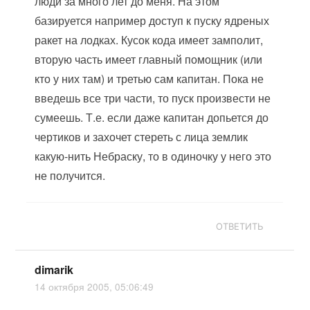
люди за много лет до меня. На этом
базируется например доступ к пуску ядреных
ракет на лодках. Кусок кода имеет замполит,
вторую часть имеет главный помощник (или
кто у них там) и третью сам капитан. Пока не
введешь все три части, то пуск произвести не
сумеешь. Т.е. если даже капитан допьется до
чертиков и захочет стереть с лица землик
какую-нить Небраску, то в одиночку у него это
не получится.
ОТВЕТИТЬ
dimarik
14 октября 2005, 05:06:49