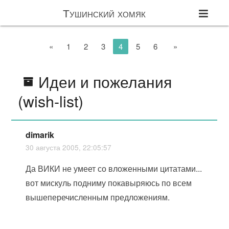
Тушинский хомяк
«
1
2
3
4
5
6
»
Идеи и пожелания
(wish-list)
dimarik
30 августа 2005, 22:05:57
Да ВИКИ не умеет со вложенными цитатами...
вот мискуль подниму покавыряюсь по всем
вышеперечисленным предложениям.