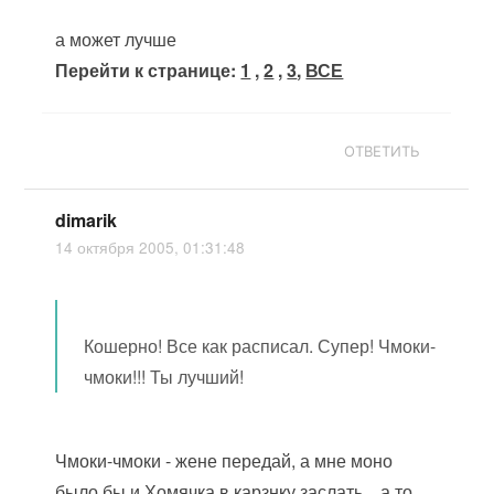
а может лучше
Перейти к странице:
1
,
2
,
3
,
ВСЕ
ОТВЕТИТЬ
dimarik
14 октября 2005, 01:31:48
Кошерно! Все как расписал. Супер! Чмоки-
чмоки!!! Ты лучший!
Чмоки-чмоки - жене передай, а мне моно
было бы и Хомячка в карзнку заслать... а то