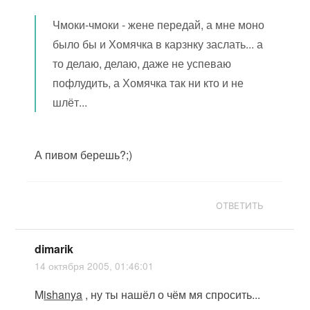
Чмоки-чмоки - жене передай, а мне моно
было бы и Хомячка в карзнку заслать... а
то делаю, делаю, даже не успеваю
пофлудить, а Хомячка так ни кто и не
шлёт...
А пивом берешь?;)
ОТВЕТИТЬ
dimarik
14 октября 2005, 01:46:01
M
ishanya
, ну ты нашёл о чём мя спросить...