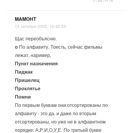
ОТВЕТИТЬ
MAMOHT
14 октября 2005, 16:48:59
Щас переобъясню.
о
По алфавиту. Тоесть, сейчас фильмы
лежат, наример,
Пункт назначения
Пиджак
Пришелец
Проклятье
Помни
По первым буквам они отсортированы по
алфавиту - это да, и даже по вторым
отсортированы, но уже не в алфавитном
порядке: А,Р,И,О,У,Е. По третьей букве