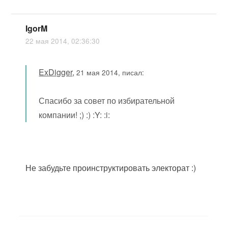
IgorM
22 мая 2014, 02:36:30
ExDigger
,
21 мая 2014, писал:
Спасибо за совет по избирательной
компании! ;) :) :Y: :i:
Не забудьте проинструктировать электорат :)