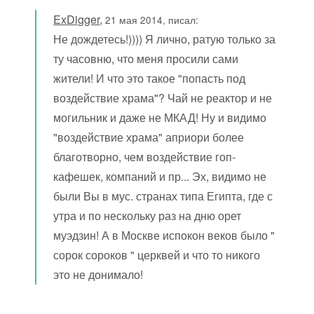
ExDigger
,
21 мая 2014, писал:
Не дождетесь!)))) Я лично, ратую только за
ту часовню, что меня просили сами
жители! И что это такое "попасть под
воздействие храма"? Чай не реактор и не
могильник и даже не МКАД! Ну и видимо
"воздействие храма" априори более
благотворно, чем воздействие гоп-
кафешек, компаний и пр... Эх, видимо не
были Вы в мус. странах типа Египта, где с
утра и по нескольку раз на дню орет
муэдзин! А в Москве испокон веков было "
сорок сороков " церквей и что то никого
это не донимало!