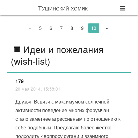
Тушинский хомяк
»
«
5
6
7
8
9
10
Идеи и пожелания
(wish-list)
179
20 мая 2014, 15:58:01
Друзья! Всвязи с максимумом солнечной
активности поведение многих форумчан
стало заметнее агрессивным по отношению к
себе подобным. Предлагаю более жёстко
подходить к вопросу ругани и взаимного