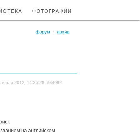
иотека
фотографии
форум
архив
4 июля 2012, 14:35:28
#64082
оиск
азванием на английском