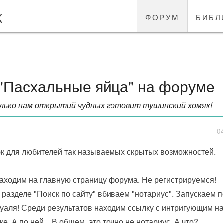
к
форум
библ
"Пасхальные яйца" на форуме
олько нам открытий чудных готовит тушинский хомяк!
0
к для любителей так называемых скрытых возможностей.
Заходим на главную страницу форума. Не регистрируемся!
В разделе "Поиск по сайту" вбиваем "нотариус". Запускаем п
Вуаля! Среди результатов находим ссылку с интригующим н
ке. А по ней... В общем, это точно не нотариус. А что?