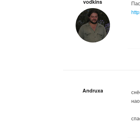
vodkins
Пас
http
Andruxa
снё
нао
спа