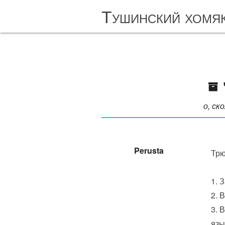
Тушинский хомя
о, ск
Perusta
Трю
1. 
2. 
3. 
язы