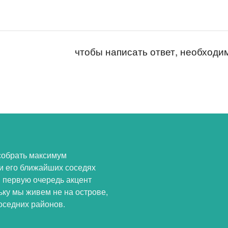
чтобы написать ответ, необход
собрать максимум
и его ближайших соседях
В первую очередь акцент
ьку мы живем не на острове,
оседних районов.