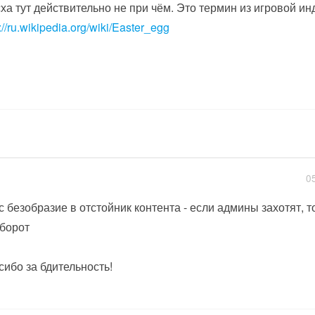
ха тут действительно не при чём. Это термин из игровой ин
://ru.wikipedia.org/wiki/Easter_egg
0
с безобразие в отстойник контента - если админы захотят, т
борот
сибо за бдительность!