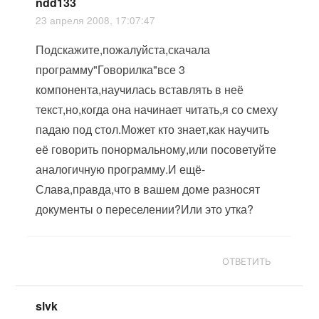
ndd133
23 апреля 2008, 17:07:47
Подскажите,пожалуйста,скачала
программу"Говорилка"все 3
компонента,научилась вставлять в неё
текст,но,когда она начинает читать,я со смеху
падаю под стол.Может кто знает,как научить
её говорить понормальному,или посоветуйте
аналогичную программу.И ещё-
Слава,правда,что в вашем доме разносят
документы о переселении?Или это утка?
ОТВЕТИТЬ
slvk