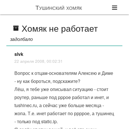
Тушинский хомяк
Хомяк не работает
задолбало
slvk
22 апреля 2008, 00:02:31
Вопрос к отцам-основателям Алексею и Диме
- ну как бороться, подскажите?
Лёш, я тебе уже описывал ситуацию - стоит
роутер, раньше под pppoe работал и инет, и
tushinec.ru, а сейчас уже больше месяца -
жопа. Т.е. инет работает по ррррое, а тушинец
- только под static.ip.