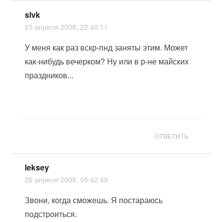
slvk
25 апреля 2008, 22:40:11
У меня как раз вскр-пнд заняты этим. Может
как-нибудь вечерком? Ну или в р-не майских
праздников...
ОТВЕТИТЬ
leksey
26 апреля 2008, 05:42:49
Звони, когда сможешь. Я постараюсь
подстроиться.