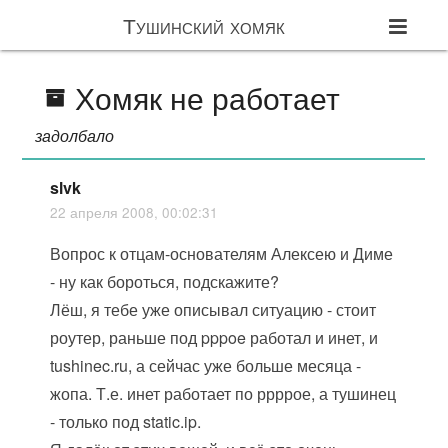
Тушинский хомяк
Хомяк не работает
задолбало
slvk
22 апреля 2008, 00:02:31
Вопрос к отцам-основателям Алексею и Диме
- ну как бороться, подскажите?
Лёш, я тебе уже описывал ситуацию - стоит
роутер, раньше под pppoe работал и инет, и
tushinec.ru, а сейчас уже больше месяца -
жопа. Т.е. инет работает по ррррое, а тушинец
- только под static.ip.