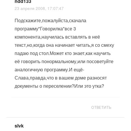
ndd133
23 апреля 2008, 17:07:47
Подскажите,пожалуйста,скачала
программу"Говорилка"все 3
компонента,научилась вставлять в неё
текст,но,когда она начинает читать,я со смеху
падаю под стол.Может кто знает,как научить
её говорить понормальному,или посоветуйте
аналогичную программу.И ещё-
Слава,правда,что в вашем доме разносят
документы о переселении?Или это утка?
ОТВЕТИТЬ
slvk