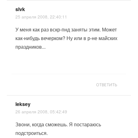
slvk
25 апреля 2008, 22:40:11
У меня как раз вскр-пнд заняты этим. Может
как-нибудь вечерком? Ну или в р-не майских
праздников...
ОТВЕТИТЬ
leksey
26 апреля 2008, 05:42:49
Звони, когда сможешь. Я постараюсь
подстроиться.