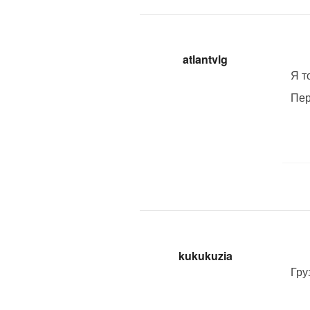
atlantvlg
Я т
Пер
kukukuzia
Гру