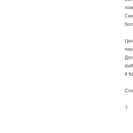
пом
Ско
бол
Цен
пер
Дог
sla
8 9
Спа
:!: