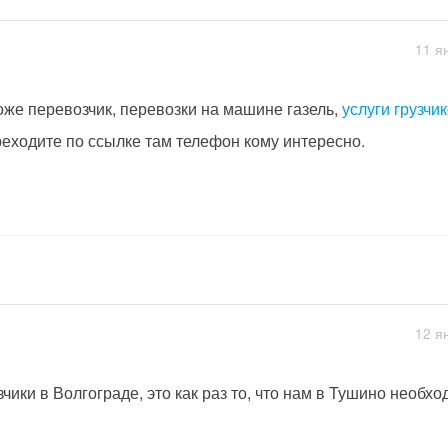
11 я
оже перевозчик, перевозки на машине газель,
услуги грузчи
еходите по ссылке там телефон кому интересно.
12 я
зчики в Волгограде, это как раз то, что нам в Тушино необход