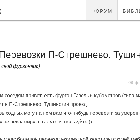
к
форум
библ
Перевозки П-Стрешнево, Тушино
 свой фургончик)
06 фе
м соседям привет, есть фургон Газель 6 кубометров (типа м
ит в П-Стрешнево, Тушинский проезд.
выходных могу на нем вам что-нибудь перевезти за умеренн
у не рекламирую, так что используйте )).
и у вас большой переезд 3-комнатной квартиры с кучей меб