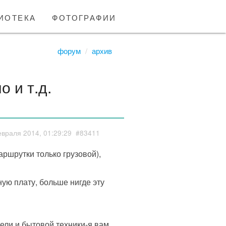
иотека
фотографии
форум
архив
 и т.д.
враля 2014, 01:29:29
#83411
аршрутки только грузовой),
ую плату, больше нигде эту
ели и бытовой техники-я вам