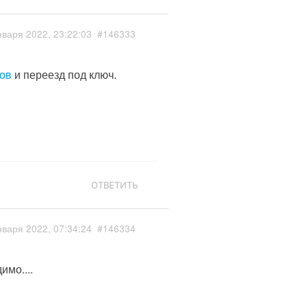
нваря 2022, 23:22:03
#146333
ков
и переезд под ключ.
ОТВЕТИТЬ
нваря 2022, 07:34:24
#146334
имо....