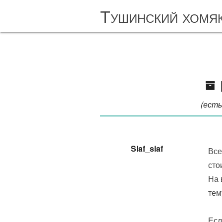
Тушинский хомя
(есть
Slaf_slaf
Все
сто
На 
тем
Есл